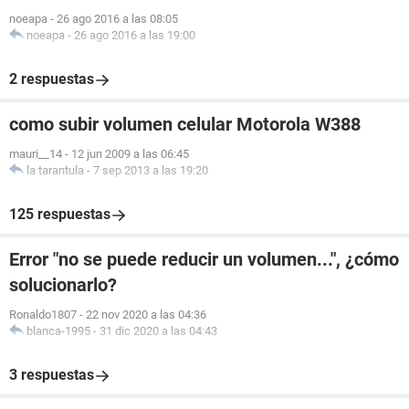
noeapa
-
26 ago 2016 a las 08:05
noeapa
-
26 ago 2016 a las 19:00
2 respuestas
como subir volumen celular Motorola W388
mauri__14
-
12 jun 2009 a las 06:45
la tarantula
-
7 sep 2013 a las 19:20
125 respuestas
Error "no se puede reducir un volumen...", ¿cómo
solucionarlo?
Ronaldo1807
-
22 nov 2020 a las 04:36
blanca-1995
-
31 dic 2020 a las 04:43
3 respuestas