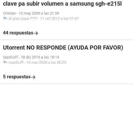
clave pa subir volumen a samsung sgh-e215l
Cristian
-
12 may 2009 a las 21:59
el gran papa ????
-
11 oct 2012 a las 01:47
44 respuestas
Utorrent NO RESPONDE (AYUDA POR FAVOR)
IzanDuff
-
18 dic 2019 a las 18:14
IzanDuff
-
10 mar 2020 a las 00:25
5 respuestas