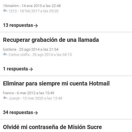
16mairim
-
14 ene 2015 a las 22:48
1212
-
18 feb 2017 a las 05:20
13 respuestas
Recuperar grabación de una llamada
luistena
-
25 ago 2014 a las 21:54
Carlos-vialfa
-
26 ago 2014 a las 04:13
1 respuesta
Eliminar para siempre mi cuenta Hotmail
franco
-
6 mar 2012 a las 15:49
Juanje
-
12 mar 2020 a las 15:48
34 respuestas
Olvidé mi contraseña de Misión Sucre