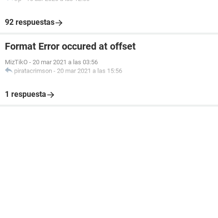
92 respuestas
Format Error occured at offset
MizTikO
-
20 mar 2021 a las 03:56
piratacrimson
-
20 mar 2021 a las 15:56
1 respuesta