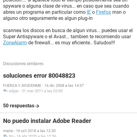
spyware o alguna clase de virus... en caso que sea cuando
abres un programa en particular como
IE
o
Firefox
msn o
alguno otro seguramente es algun plug-in
scannea los discos en busca de algun virus... puedes usar el
Super Antispyware o el Avast... tambien te recomiendo usar
ZoneAlarm
de firewall... es muy eficiente.. Saludos!!!
Discusiones similares
soluciones error 80048823
FUERZA Y AYUDENME
-
16 dic 2008 a las 14:57
edgar
-
31 mar 2011 a las 02:00
50 respuestas
No puedo instalar Adobe Reader
maria
-
16 oct 2018 a las 12:30
trp
-
16 abr 2020 a las 12:56