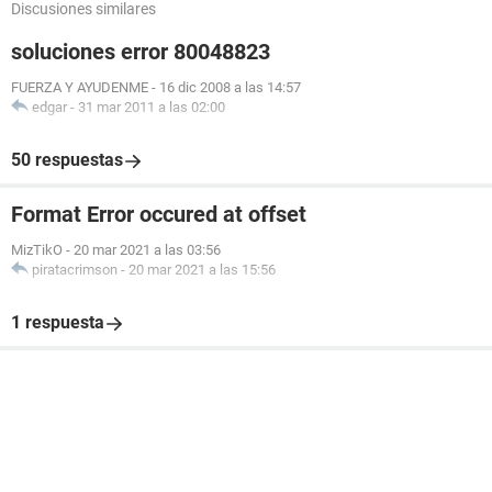
Discusiones similares
soluciones error 80048823
FUERZA Y AYUDENME
-
16 dic 2008 a las 14:57
edgar
-
31 mar 2011 a las 02:00
50 respuestas
Format Error occured at offset
MizTikO
-
20 mar 2021 a las 03:56
piratacrimson
-
20 mar 2021 a las 15:56
1 respuesta