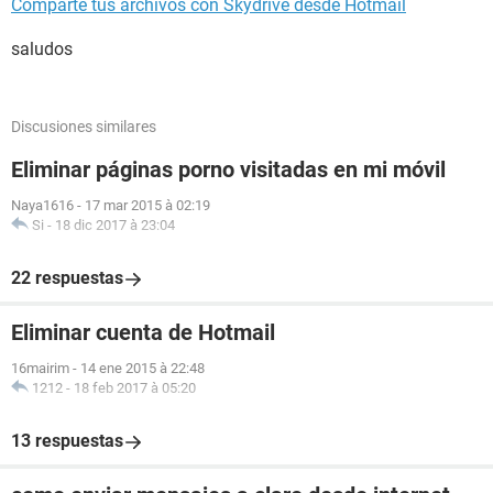
Comparte tus archivos con Skydrive desde Hotmail
saludos
Discusiones similares
Eliminar páginas porno visitadas en mi móvil
Naya1616
-
17 mar 2015 à 02:19
Si
-
18 dic 2017 à 23:04
22 respuestas
Eliminar cuenta de Hotmail
16mairim
-
14 ene 2015 à 22:48
1212
-
18 feb 2017 à 05:20
13 respuestas