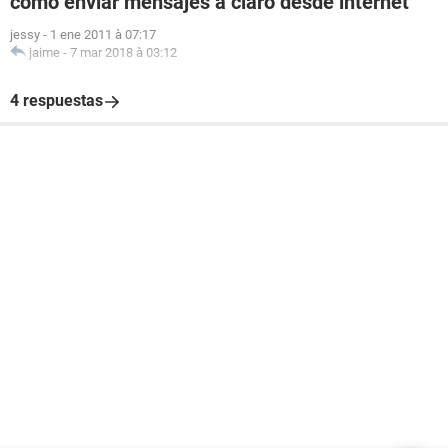
como enviar mensajes a claro desde internet
jessy
-
1 ene 2011 à 07:17
jaime
-
7 mar 2018 à 03:12
4 respuestas