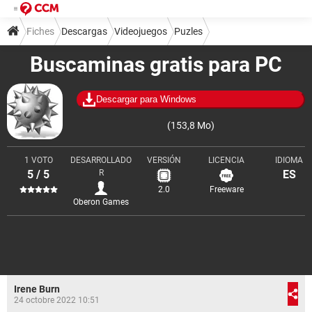
Fiches
Descargas
Videojuegos
Puzles
Buscaminas gratis para PC
Descargar para Windows
(153,8 Mo)
1 VOTO
DESARROLLADO
VERSIÓN
LICENCIA
IDIOMA
5 / 5
R
ES
2.0
Freeware
Oberon Games
Irene Burn
24 octobre 2022 10:51