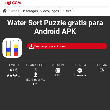
Fiches
Descargas
Videojuegos
Puzles
Water Sort Puzzle gratis para
Android APK
Descargar para Android
1 VOTO
DESARROLLADO
VERSIÓN
LICENCIA
IDIOMA
4 / 5
R
EN
2.8.6
Freeware
IEC Global Pty
Ltd.