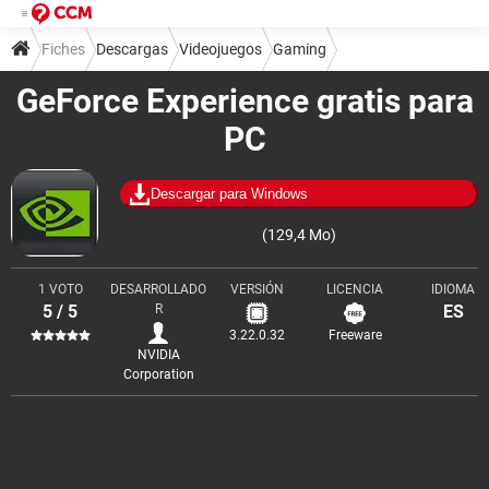
Fiches
Descargas
Videojuegos
Gaming
GeForce Experience gratis para
Herramientas para gamers
PC
Descargar para Windows
(129,4 Mo)
1 VOTO
DESARROLLADO
VERSIÓN
LICENCIA
IDIOMA
5 / 5
R
ES
3.22.0.32
Freeware
NVIDIA
Corporation