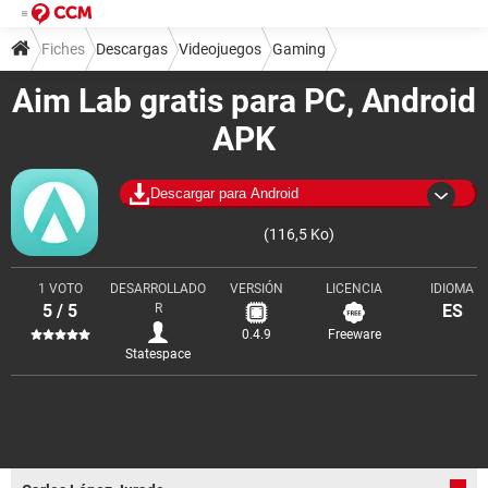
Fiches
Descargas
Videojuegos
Gaming
Aim Lab gratis para PC, Android
Herramientas para gamers
APK
Descargar para Android
(116,5 Ko)
1 VOTO
DESARROLLADO
VERSIÓN
LICENCIA
IDIOMA
5 / 5
R
ES
0.4.9
Freeware
Statespace