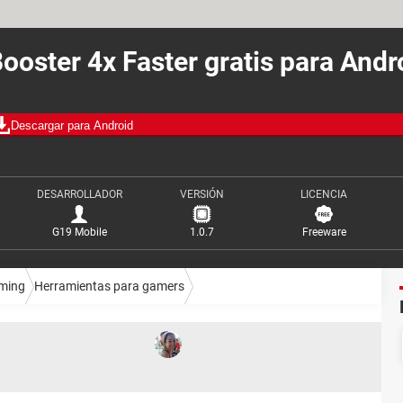
oster 4x Faster gratis para And
Descargar para Android
DESARROLLADOR
VERSIÓN
LICENCIA
G19 Mobile
1.0.7
Freeware
ming
Herramientas para gamers