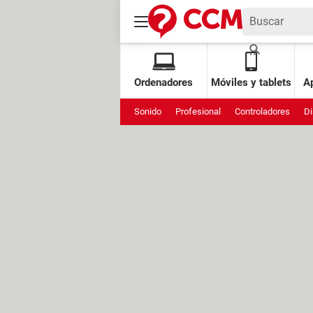
Ordenadores
Móviles y tablets
Ap
Sonido
Profesional
Controladores
Di