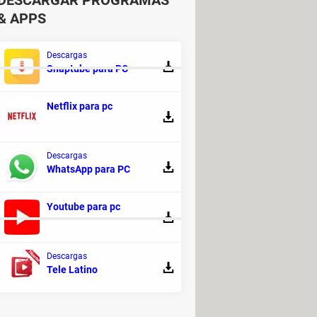
DESCARGAR PROGRAMAS
& APPS
Descargas
Snaptube para PC
Netflix para pc
aster pro
 - Limpieza y optimización
Descargas
ital video cameran auto aplica
WhatsApp para PC
ramas - Adultos
Youtube para pc
Descargas
Tele Latino