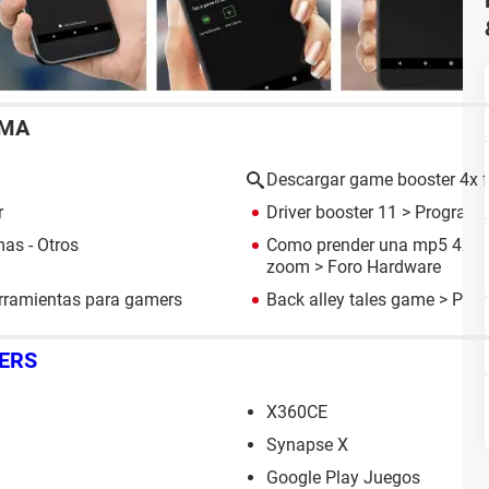
EMA
Descargar game booster 4x f
r
Driver booster 11
> Programas
as - Otros
Como prender una mp5 4x dig
zoom
>
Foro Hardware
rramientas para gamers
Back alley tales game
> Prog
ERS
X360CE
Synapse X
Google Play Juegos