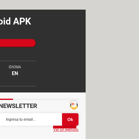
roid APK
IDIOMA
EN
NEWSLETTER
Partager
Ver un ejemplo