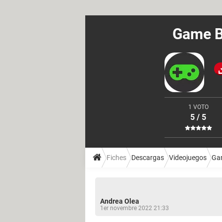
Game Bo
1 VOTO
5 / 5
Fiches
Descargas
Videojuegos
Ga
Andrea Olea
1er novembre 2022 21:33