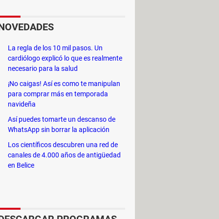
endimiento de tu móvil cuando
NOVEDADES
r a gráficos HDR, así como mejorar la
La regla de los 10 mil pasos. Un
cardiólogo explicó lo que es realmente
ecalentamiento para tu chip.
necesario para la salud
d, corregir varios problemas y
¡No caigas! Así es como te manipulan
 quienes tienen teléfonos de baja
para comprar más en temporada
navideña
Así puedes tomarte un descanso de
WhatsApp sin borrar la aplicación
Los científicos descubren una red de
canales de 4.000 años de antigüedad
en Belice