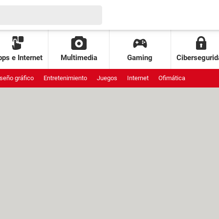
ps e Internet
Multimedia
Gaming
Cibersegurid
seño gráfico
Entretenimiento
Juegos
Internet
Ofimática