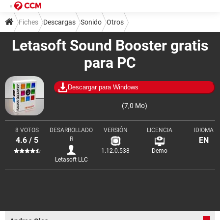
Fiches
Descargas
Sonido
Otros
Letasoft Sound Booster gratis
para PC
Descargar para Windows
(7,0 Mo)
8 VOTOS
DESARROLLADO
VERSIÓN
LICENCIA
IDIOMA
4.6 / 5
R
EN
1.12.0.538
Demo
Letasoft LLC