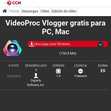
Fiches
Descargas
Vídeo
Edición de vídeo
VideoProc Vlogger gratis para
PC, Mac
Descargar para Windows
(150,9 Mo)
0 VOTO
DESARROLLADO
VERSIÓN
LICENCIA
IDIOMA
R
ES
1.4
Freeware
Digiarty
Software, Inc.