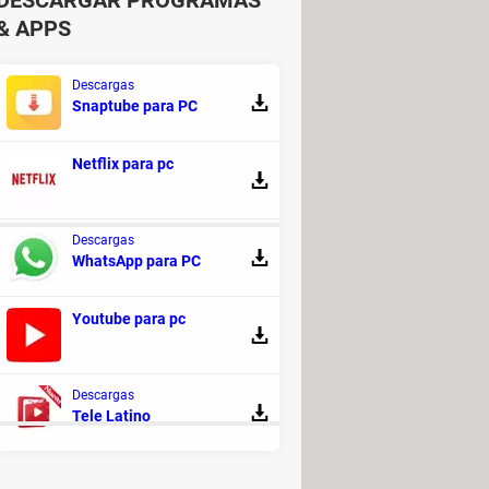
DESCARGAR PROGRAMAS
& APPS
Descargas
Snaptube para PC
Netflix para pc
Descargas
WhatsApp para PC
Youtube para pc
fire
[resuelto] >
Juego: Free Fire
 - Antivirus
Descargas
Tele Latino