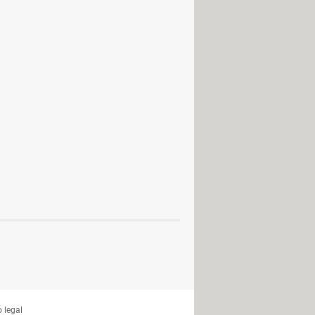
 16
ng Lab 4
 MP3
 legal