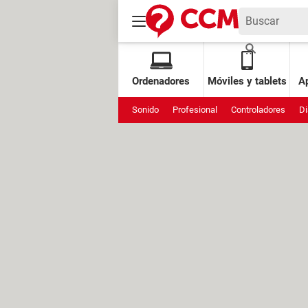
Ordenadores
Móviles y tablets
Ap
Sonido
Profesional
Controladores
Di