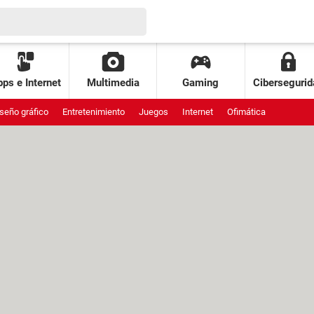
ps e Internet
Multimedia
Gaming
Cibersegurid
seño gráfico
Entretenimiento
Juegos
Internet
Ofimática