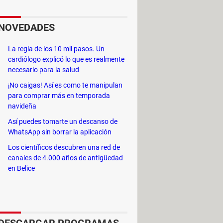
oceso y genera un nuevo archivo
NOVEDADES
La regla de los 10 mil pasos. Un
cardiólogo explicó lo que es realmente
necesario para la salud
 volumen y otros ajustes,
¡No caigas! Así es como te manipulan
para comprar más en temporada
navideña
 por parte del usuario: solo se
Así puedes tomarte un descanso de
 el proceso con un clic.
WhatsApp sin borrar la aplicación
Los científicos descubren una red de
canales de 4.000 años de antigüedad
en Belice