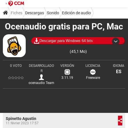
Fiches
Descargas
Sonido
Edición de audio
Ocenaudio gratis para PC, Mac
Descargar para Windows 64 bits
(45,1 Mo)
0 VOTO
DESARROLLADO
VERSIÓN
LICENCIA
IDIOMA
R
ES
3.11.19
Freeware
ocenaudio Team
Spinetto Agustin
11 février 2023 17:57