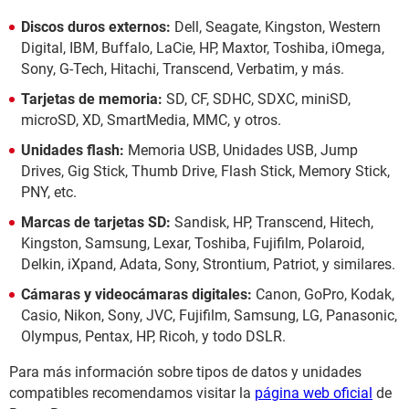
Discos duros externos:
Dell, Seagate, Kingston, Western
Digital, IBM, Buffalo, LaCie, HP, Maxtor, Toshiba, iOmega,
Sony, G-Tech, Hitachi, Transcend, Verbatim, y más.
Tarjetas de memoria:
SD, CF, SDHC, SDXC, miniSD,
microSD, XD, SmartMedia, MMC, y otros.
Unidades flash:
Memoria USB, Unidades USB, Jump
Drives, Gig Stick, Thumb Drive, Flash Stick, Memory Stick,
PNY, etc.
Marcas de tarjetas SD:
Sandisk, HP, Transcend, Hitech,
Kingston, Samsung, Lexar, Toshiba, Fujifilm, Polaroid,
Delkin, iXpand, Adata, Sony, Strontium, Patriot, y similares.
Cámaras y videocámaras digitales:
Canon, GoPro, Kodak,
Casio, Nikon, Sony, JVC, Fujifilm, Samsung, LG, Panasonic,
Olympus, Pentax, HP, Ricoh, y todo DSLR.
Para más información sobre tipos de datos y unidades
compatibles recomendamos visitar la
página web oficial
de