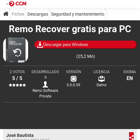
Fiches
Descargas
Seguridad y mantenimiento
Remo Recover gratis para PC
Copias de seguridad y recuperación
Descargar para Windows
(25,2 Mo)
2 VOTOS
DESARROLLADO
VERSIÓN
LICENCIA
IDIOMA
5 / 5
R
EN
5.0.0.59
Demo
Remo Software
Private
José Bautista