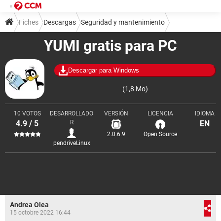
Fiches
Descargas
Seguridad y mantenimiento
YUMI gratis para PC
Copias de seguridad y recuperación
Descargar para Windows
(1,8 Mo)
10 VOTOS
DESARROLLADO
VERSIÓN
LICENCIA
IDIOMA
4.9 / 5
R
EN
2.0.6.9
Open Source
pendriveLinux
Andrea Olea
15 octobre 2022 16:44