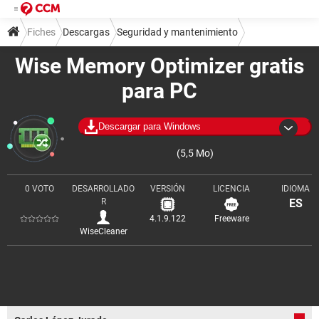
Fiches
Descargas
Seguridad y mantenimiento
Wise Memory Optimizer gratis
Limpieza y optimización
para PC
Descargar para Windows
(5,5 Mo)
0 VOTO
DESARROLLADO
VERSIÓN
LICENCIA
IDIOMA
R
ES
4.1.9.122
Freeware
WiseCleaner