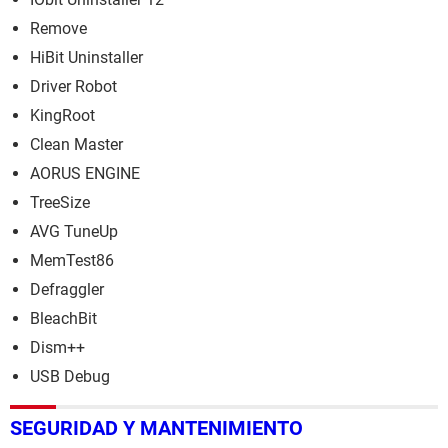
Remove
HiBit Uninstaller
Driver Robot
KingRoot
Clean Master
AORUS ENGINE
TreeSize
AVG TuneUp
MemTest86
Defraggler
BleachBit
Dism++
USB Debug
SEGURIDAD Y MANTENIMIENTO