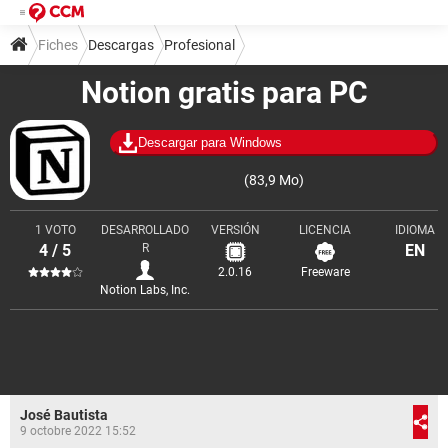
Fiches
Descargas
Profesional
Notion gratis para PC
Organización y trabajo en equipo
Descargar para Windows
(83,9 Mo)
1 VOTO
DESARROLLADO
VERSIÓN
LICENCIA
IDIOMA
4 / 5
R
EN
2.0.16
Freeware
Notion Labs, Inc.
José Bautista
9 octobre 2022 15:52