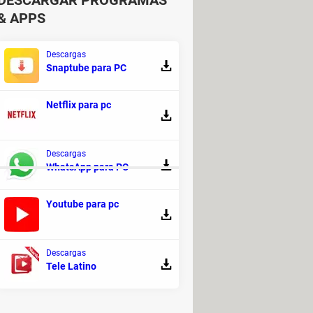
DESCARGAR PROGRAMAS
& APPS
Descargas
Snaptube para PC
Netflix para pc
Descargas
WhatsApp para PC
Youtube para pc
ulas gratis: en español, online
>
Descargas
Tele Latino
as - Acción y aventuras
s