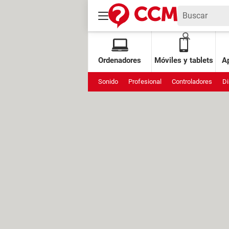
Ordenadores
Móviles y tablets
Ap
Sonido
Profesional
Controladores
Di