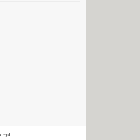
PC / iOS / Android (APK)
PC, Mac, Android (APK)
: PC, Mac, Android (APK)
 legal