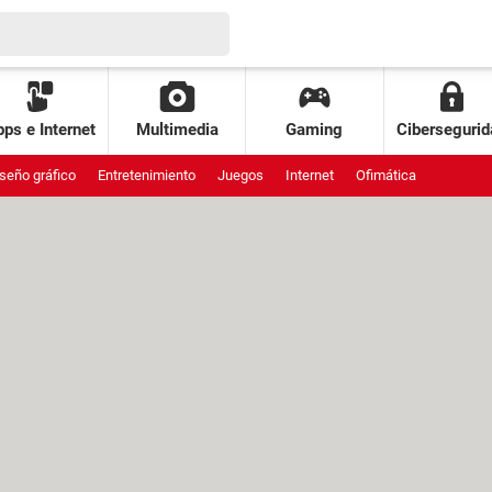
ps e Internet
Multimedia
Gaming
Cibersegurid
seño gráfico
Entretenimiento
Juegos
Internet
Ofimática