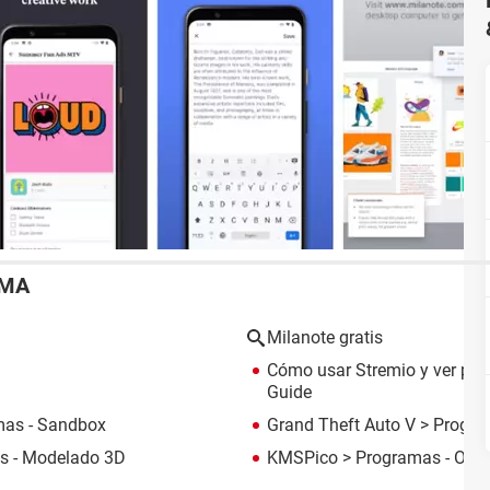
EMA
Milanote gratis
Cómo usar Stremio y ver pelíc
Guide
mas - Sandbox
Grand Theft Auto V
> Program
s - Modelado 3D
KMSPico
> Programas - Otro