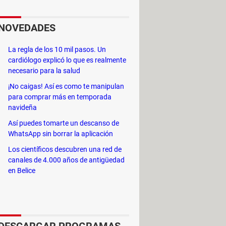
s, ya que permite incluir todo
NOVEDADES
La regla de los 10 mil pasos. Un
cardiólogo explicó lo que es realmente
laces, cargar imágenes, etc.,
necesario para la salud
la novedad radica en que todos esos
¡No caigas! Así es como te manipulan
para comprar más en temporada
n ser unidas, separadas o
navideña
Así puedes tomarte un descanso de
WhatsApp sin borrar la aplicación
como decidir quién ve qué
 app móvil está pensada para que no
Los científicos descubren una red de
canales de 4.000 años de antigüedad
rás todos los nuevos contenidos
en Belice