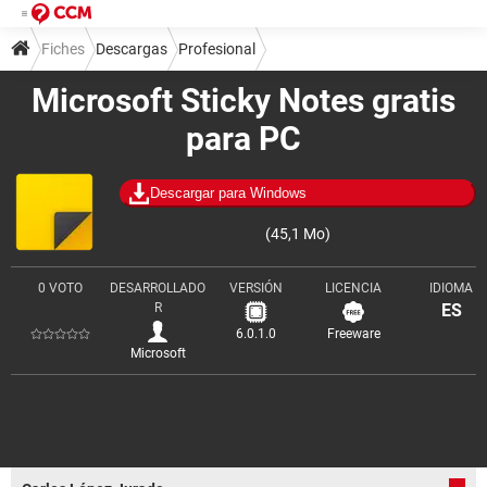
Fiches
Descargas
Profesional
Microsoft Sticky Notes gratis
Organización y trabajo en equipo
para PC
Descargar para Windows
(45,1 Mo)
0 VOTO
DESARROLLADO
VERSIÓN
LICENCIA
IDIOMA
R
ES
6.0.1.0
Freeware
Microsoft