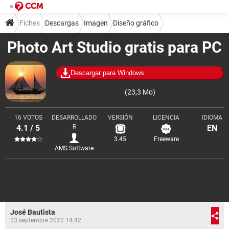
Fiches
Descargas
Imagen
Diseño gráfico
Photo Art Studio gratis para PC
Composición de imágenes
Descargar para Windows
(23,3 Mo)
16 VOTOS
DESARROLLADO
VERSIÓN
LICENCIA
IDIOMA
4.1 / 5
R
EN
3.45
Freeware
AMS Software
José Bautista
23 septembre 2022 14:42