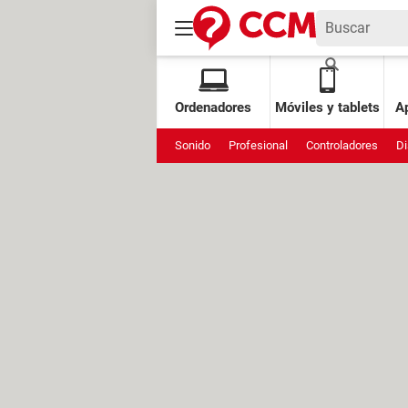
Ordenadores
Móviles y tablets
Ap
Sonido
Profesional
Controladores
Di