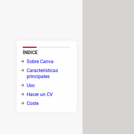
cos gracias a sus miles de
s, presentaciones de diapositivas
 experiencia con el diseño
ÍNDICE
s
Sobre Canva
lizar
Características
principales
Uso
Hacer un CV
 ir
Coste
on