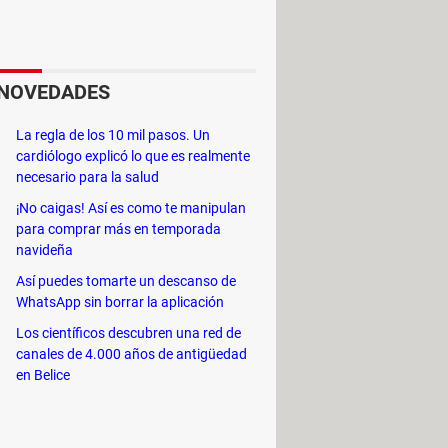
inmenso catálogo de logos,
alendarios, tarjetas de visita,
posibilidades. Simplemente elige qué
 el color o estilo que prefieras para
NOVEDADES
edes sociales. En su biblioteca
La regla de los 10 mil pasos. Un
rs para Twitter, miniaturas para
cardiólogo explicó lo que es realmente
necesario para la salud
¡No caigas! Así es como te manipulan
nva cuenta con un banco lleno de
para comprar más en temporada
navideña
e permite subir las tuyas
Así puedes tomarte un descanso de
WhatsApp sin borrar la aplicación
sde la plataforma en redes sociales
Los científicos descubren una red de
canales de 4.000 años de antigüedad
en Belice
yectos.