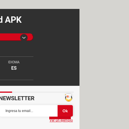
id APK
IDIOMA
ES
NEWSLETTER
Partager
Ver un ejemplo