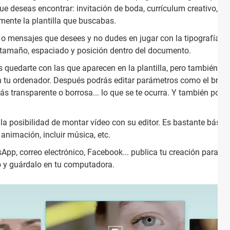
ue deseas encontrar: invitación de boda, currículum creativo, coll
mente la plantilla que buscabas.
 o mensajes que desees y no dudes en jugar con la tipografía. Ti
, tamaño, espaciado y posición dentro del documento.
s quedarte con las que aparecen en la plantilla, pero también se
tu ordenador. Después podrás editar parámetros como el brillo y 
más transparente o borrosa... lo que se te ocurra. Y también pod
la posibilidad de montar vídeo con su editor. Es bastante básico,
animación, incluir música, etc.
pp, correo electrónico, Facebook... publica tu creación para t
 y guárdalo en tu computadora.