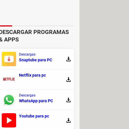
DESCARGAR PROGRAMAS
& APPS
Descargas
Snaptube para PC
Netflix para pc
cho es de las funcionalidades más
tendrás que rellenar con tus datos.
imilares
.
Descargas
WhatsApp para PC
Youtube para pc