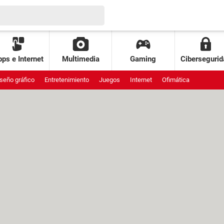
ps e Internet
Multimedia
Gaming
Cibersegurid
seño gráfico
Entretenimiento
Juegos
Internet
Ofimática