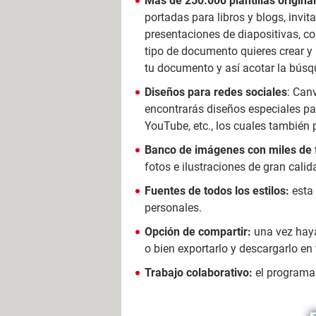
Más de 250.000 plantillas origina
portadas para libros y blogs, invita
presentaciones de diapositivas, co
tipo de documento quieres crear y m
tu documento y así acotar la búsq
Diseños para redes sociales
: Can
encontrarás diseños especiales par
YouTube, etc., los cuales también p
Banco de imágenes con miles de f
fotos e ilustraciones de gran cali
Fuentes de todos los estilos:
esta 
personales.
Opción de compartir:
una vez haya
o bien exportarlo y descargarlo en 
Trabajo colaborativo:
el programa 