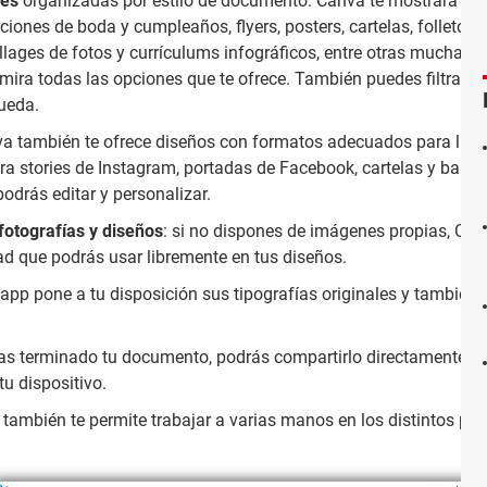
les
organizadas por estilo de documento: Canva te mostrará su 
ciones de boda y cumpleaños, flyers, posters, cartelas, folletos, c
llages de fotos y currículums infográficos, entre otras muchas 
ira todas las opciones que te ofrece. También puedes filtrar por
ueda.
va también te ofrece diseños con formatos adecuados para las r
a stories de Instagram, portadas de Facebook, cartelas y banne
odrás editar y personalizar.
otografías y diseños
: si no dispones de imágenes propias, Ca
dad que podrás usar libremente en tus diseños.
app pone a tu disposición sus tipografías originales y también t
s terminado tu documento, podrás compartirlo directamente de
tu dispositivo.
también te permite trabajar a varias manos en los distintos pro