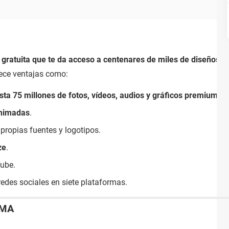
gratuita que te da acceso a centenares de miles de diseños y p
frece ventajas como:
ta 75 millones de fotos, vídeos, audios y gráficos premium
.
animadas
.
 propias fuentes y logotipos.
ze
.
ube.
redes sociales en siete plataformas.
EMA