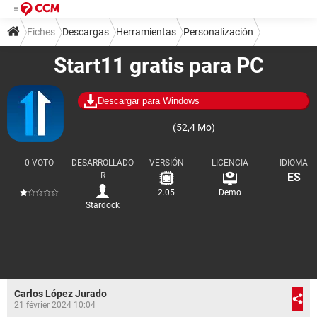
Fiches
Descargas
Herramientas
Personalización
Start11 gratis para PC
Descargar para Windows
(52,4 Mo)
0 VOTO
DESARROLLADO
VERSIÓN
LICENCIA
IDIOMA
R
ES
2.05
Demo
Stardock
Carlos López Jurado
21 février 2024 10:04