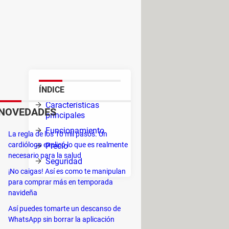
nto y la iluminación de todos
n. Además de la luz, podrás
adores, entre otros detalles
ÍNDICE
tu
Características
NOVEDADES
el
principales
es
Funcionamiento
La regla de los 10 mil pasos. Un
cardiólogo explicó lo que es realmente
Precio
necesario para la salud
Seguridad
¡No caigas! Así es como te manipulan
para comprar más en temporada
navideña
tomáticas, lo que multiplica la
Así puedes tomarte un descanso de
WhatsApp sin borrar la aplicación