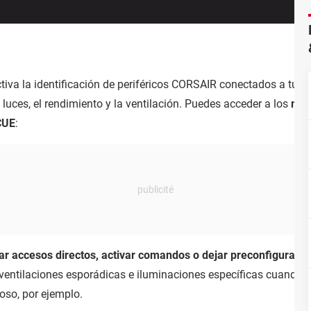
tiva la identificación de periféricos CORSAIR conectados a tu 
 luces, el rendimiento y la ventilación. Puedes acceder a los
men
iCUE
:
ar accesos directos, activar comandos o dejar preconfiguradas 
ventilaciones esporádicas e iluminaciones específicas cuando de
oso, por ejemplo.