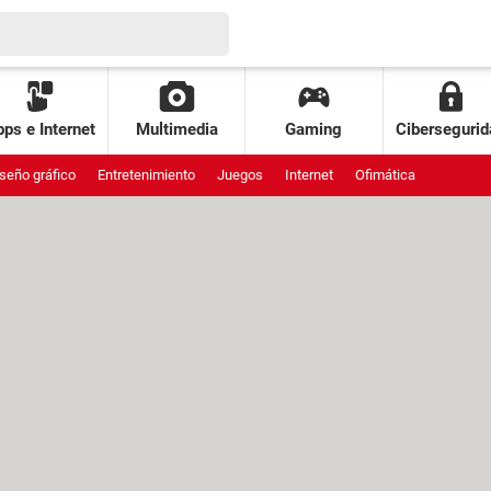
ps e Internet
Multimedia
Gaming
Cibersegurid
seño gráfico
Entretenimiento
Juegos
Internet
Ofimática