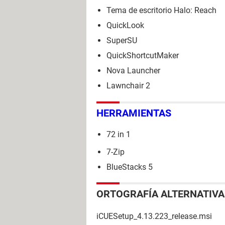
Tema de escritorio Halo: Reach
QuickLook
SuperSU
QuickShortcutMaker
Nova Launcher
Lawnchair 2
HERRAMIENTAS
72 in 1
7-Zip
BlueStacks 5
ORTOGRAFÍA ALTERNATIVA
iCUESetup_4.13.223_release.msi