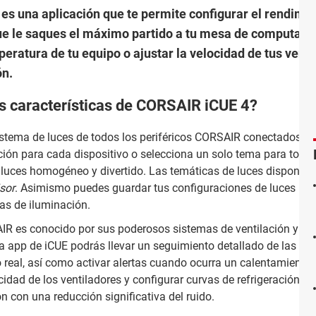
 es una aplicación que te permite configurar el rendimie
ue le saques el máximo partido a tu mesa de computació
ratura de tu equipo o ajustar la velocidad de tus ventil
ón.
es características de CORSAIR iCUE 4?
sistema de luces de todos los periféricos CORSAIR conectados a 
ión para cada dispositivo o selecciona un solo tema para todo 
 luces homogéneo y divertido. Las temáticas de luces disponibl
isor
. Asimismo puedes guardar tus configuraciones de luces
as de iluminación.
IR es conocido por sus poderosos sistemas de ventilación y
a app de iCUE podrás llevar un seguimiento detallado de las
 real, así como activar alertas cuando ocurra un calentamiento.
idad de los ventiladores y configurar curvas de refrigeración au
ón con una reducción significativa del ruido.