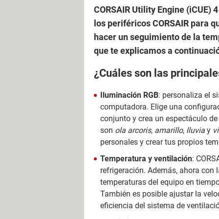
CORSAIR Utility Engine (iCUE) 4
los periféricos CORSAIR para q
hacer un seguimiento de la tempe
que te explicamos a continuaci
¿Cuáles son las principal
Iluminación RGB
: personaliza el 
computadora. Elige una configurac
conjunto y crea un espectáculo de
son
ola arcoris
,
amarillo
,
lluvia
y
v
personales y crear tus propios tem
Temperatura y ventilación
: CORSA
refrigeración. Además, ahora con l
temperaturas del equipo en tiempo
También es posible ajustar la veloc
eficiencia del sistema de ventilaci