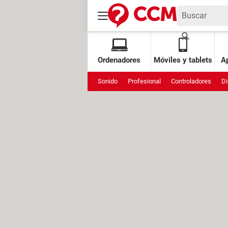
Ordenadores
Móviles y tablets
Ap
Sonido
Profesional
Controladores
Di