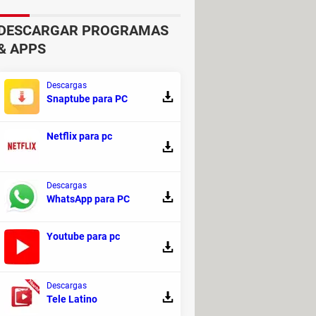
DESCARGAR PROGRAMAS
& APPS
computadora. Una vez que los tengas
Descargas
Snaptube para PC
ús de personalización desde la
Netflix para pc
Descargas
WhatsApp para PC
Youtube para pc
ciertas características
, como
sarrolles un tipo de actividad o
Descargas
Tele Latino