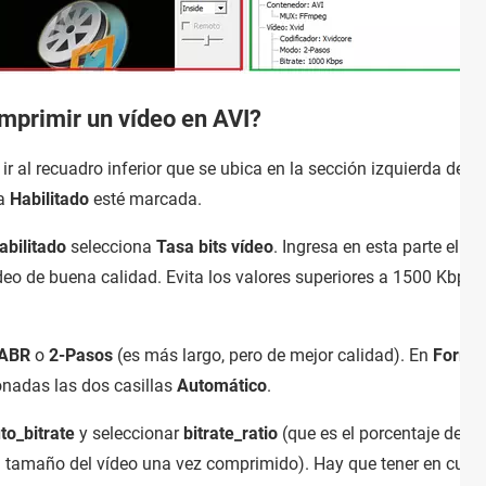
mprimir un vídeo en AVI?
ir al recuadro inferior que se ubica en la sección izquierda de l
la
Habilitado
esté marcada.
abilitado
selecciona
Tasa bits vídeo
. Ingresa en esta parte el va
o de buena calidad. Evita los valores superiores a 1500 Kbps,
ABR
o
2-Pasos
(es más largo, pero de mejor calidad). En
Forma
ionadas las dos casillas
Automático
.
to_bitrate
y seleccionar
bitrate_ratio
(que es el porcentaje de c
el tamaño del vídeo una vez comprimido). Hay que tener en cuen