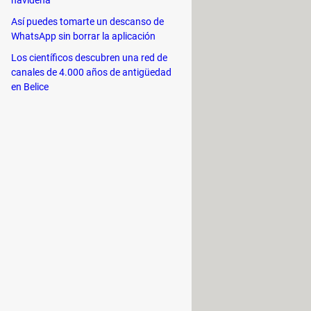
Así puedes tomarte un descanso de
WhatsApp sin borrar la aplicación
á una nueva ventana. Deberás
Los científicos descubren una red de
versión.
canales de 4.000 años de antigüedad
en Belice
l programa y sobre todo con las que