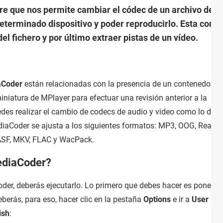
 que nos permite cambiar el códec de un archivo de vid
terminado dispositivo y poder reproducirlo. Esta conver
l fichero y por último extraer pistas de un vídeo.
aCoder
están relacionadas con la presencia de un contenedor fij
niatura de MPlayer para efectuar una revisión anterior a la
edes realizar el cambio de codecs de audio y video como lo dese
diaCoder se ajusta a los siguientes formatos: MP3, OOG, RealAu
ASF, MKV, FLAC y WacPack.
ediaCoder?
er, deberás ejecutarlo. Lo primero que debes hacer es poner la
berás, para eso, hacer clic en la pestaña
Options
e ir a
User
ish
: