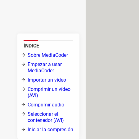
eo o audio, para convertirlo en
sión nos posibilita mejorar la
ÍNDICE
o,
Sobre MediaCoder
Empezar a usar
es,
MediaCoder
dio,
Importar un vídeo
Comprimir un vídeo
(AVI)
Comprimir audio
Seleccionar el
contenedor (AVI)
Iniciar la compresión