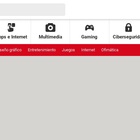
ps e Internet
Multimedia
Gaming
Cibersegurid
seño gráfico
Entretenimiento
Juegos
Internet
Ofimática