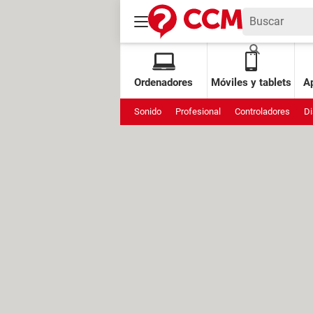
Ordenadores
Móviles y tablets
Ap
Sonido
Profesional
Controladores
Di