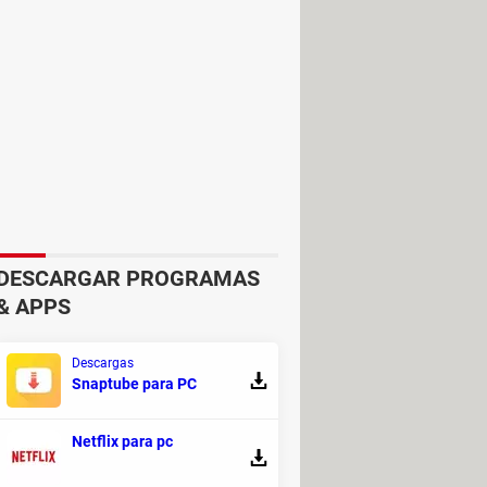
DESCARGAR PROGRAMAS
& APPS
ada. En formato, selecciona
MP3
y
Descargas
 últimas casillas:
Snaptube para PC
Netflix para pc