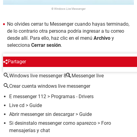
© Windows Live Messenger
No olvides cerrar tu Messenger cuando hayas terminado,
de lo contrario otra persona podría ingresar a tu correo
desde allí. Para ello, haz clic en el menú
Archivo
y
selecciona
Cerrar sesión
.
ALREDEDOR DEL MISMO TEMA
Partager
Windows live messenger 8.1
Messenger live
Crear cuenta windows live messenger
E messenger 112
> Programas - Drivers
Live cd
> Guide
Abrir messenger sin descargar
> Guide
Si desinstalo messenger como aparezco
>
Foro
mensajerías y chat