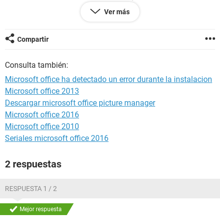
Office
Ver más
- Cambiar la fecha y colocar una fecha pasada del 1ro Enero
del 2010, 1ro de Enero del 2011 hasta 1ro de Enero del 2012
- Instalar Microsoft Office mediante arranque seguro.
Compartir
Sin embargo no me ha funcionado.
Consulta también:
Si alguien ha tenido experiencia en el error, por favor
Microsoft office ha detectado un error durante la instalacion
dejenmelo saber , se los agradecere muchisimo.
Microsoft office 2013
Descargar microsoft office picture manager
Saludos y gracias por comentar.
Microsoft office 2016
Microsoft office 2010
Seriales microsoft office 2016
2 respuestas
RESPUESTA 1 / 2
Mejor respuesta