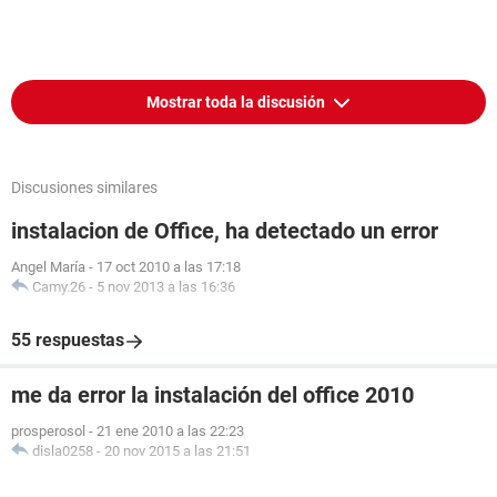
Mostrar toda la discusión
Discusiones similares
instalacion de Office, ha detectado un error
Angel María
-
17 oct 2010 a las 17:18
Camy.26
-
5 nov 2013 a las 16:36
55 respuestas
me da error la instalación del office 2010
prosperosol
-
21 ene 2010 a las 22:23
disla0258
-
20 nov 2015 a las 21:51