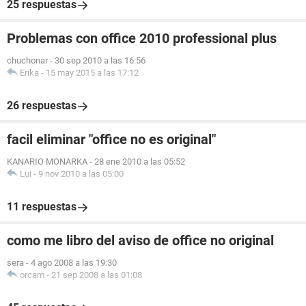
25 respuestas
Problemas con office 2010 professional plus
chuchonar
-
30 sep 2010 a las 16:56
Erika
-
15 may 2015 a las 17:12
26 respuestas
facil eliminar "office no es original"
KANARIO MONARKA
-
28 ene 2010 a las 05:52
Lui
-
9 nov 2010 a las 05:00
11 respuestas
como me libro del aviso de office no original
sera
-
4 ago 2008 a las 19:30
orcam
-
21 sep 2008 a las 01:08