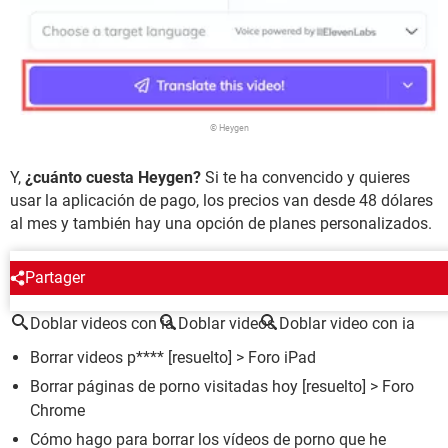
© Heygen
Y,
¿cuánto cuesta Heygen?
Si te ha convencido y quieres
usar la aplicación de pago, los precios van desde 48 dólares
al mes y también hay una opción de planes personalizados.
ALREDEDOR DEL MISMO TEMA
Partager
Doblar videos con ia
Doblar videos
Doblar video con ia
Borrar videos p****
[resuelto] >
Foro iPad
Borrar páginas de porno visitadas hoy
[resuelto] >
Foro
Chrome
Cómo hago para borrar los vídeos de porno que he