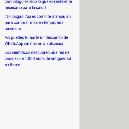
cardiólogo explicó lo que es realmente
necesario para la salud
¡No caigas! Así es como te manipulan
para comprar más en temporada
navideña
Así puedes tomarte un descanso de
WhatsApp sin borrar la aplicación
Los científicos descubren una red de
circuito impreso
, está habilitada
canales de 4.000 años de antigüedad
en ella. También podremos conectarlo
en Belice