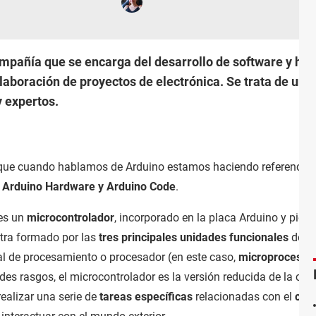
mpañía que se encarga del desarrollo de software y ha
laboración de proyectos de electrónica. Se trata de una 
y expertos.
o que cuando hablamos de Arduino estamos haciendo referencia a
, Arduino Hardware y Arduino Code
.
es un
microcontrolador
, incorporado en la placa Arduino y pieza
ntra formado por las
tres principales unidades funcionales
de u
al de procesamiento o procesador (en este caso,
microprocesad
ndes rasgos, el microcontrolador es la versión reducida de la co
ealizar una serie de
tareas específicas
relacionadas con el
cont