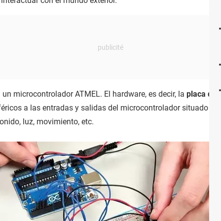
 interactuar con el mundo exterior.
 un microcontrolador ATMEL. El hardware, es decir, la
placa de 
iféricos a las entradas y salidas del microcontrolador situado 
onido, luz, movimiento, etc.