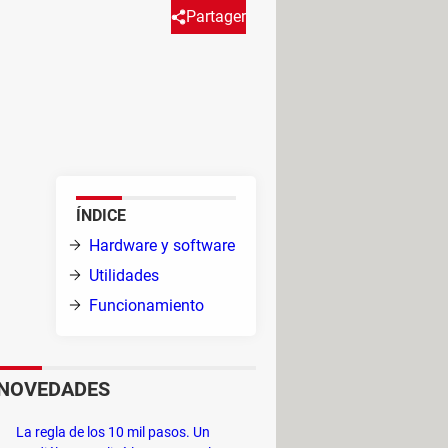
Partager
rdware open-source extensibles
plataforma accesible y por ello,
ÍNDICE
 tres
Hardware y software
Utilidades
Funcionamiento
na
or
),
NOVEDADES
mputadora. Consiste en un circuito
rol E/S (entrada-salida)
y
gestión
La regla de los 10 mil pasos. Un