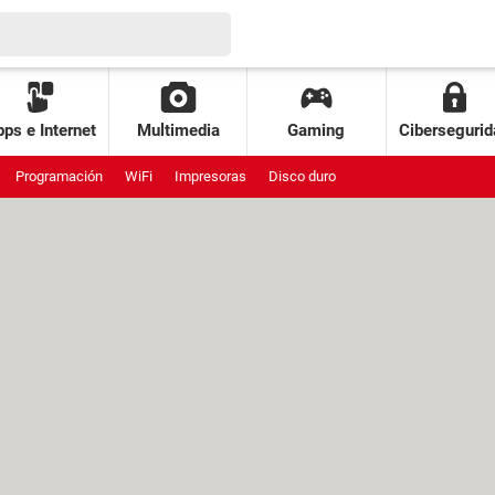
ps e Internet
Multimedia
Gaming
Cibersegurid
Programación
WiFi
Impresoras
Disco duro