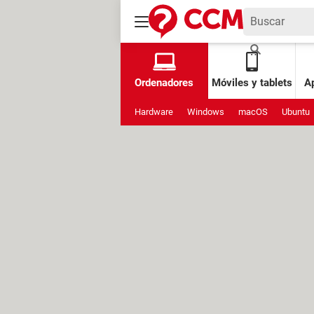
Ordenadores
Móviles y tablets
Ap
Hardware
Windows
macOS
Ubuntu