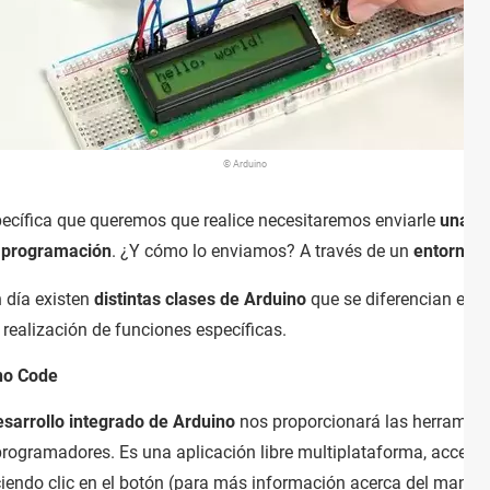
© Arduino
specífica que queremos que realice necesitaremos enviarle
una se
 programación
. ¿Y cómo lo enviamos? A través de un
entorno d
 día existen
distintas clases de Arduino
que se diferencian entr
 realización de funciones específicas.
no Code
esarrollo integrado de Arduino
nos proporcionará las herramien
 programadores. Es una aplicación libre multiplataforma, accesi
ndo clic en el botón (para más información acerca del manejo d