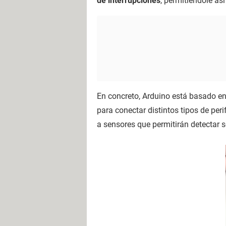
de interrupciones
, permitiéndole así
En concreto, Arduino está basado en
para conectar distintos tipos de per
a sensores que permitirán detectar s