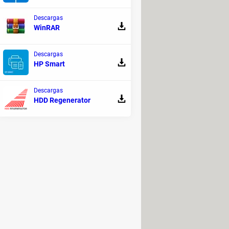
Descargas
WinRAR
Descargas
HP Smart
Descargas
HDD Regenerator
y es la opción perfecta para
iniciarte
mente bajo y existe una vasta
 Con ayuda de principios de