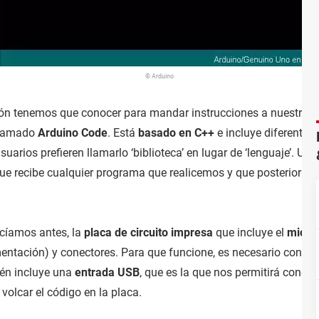
© Arduino
ón tenemos que conocer para mandar instrucciones a nuestros di
 llamado
Arduino Code
. Está
basado en C++
e incluye diferentes
usuarios prefieren llamarlo ‘biblioteca’ en lugar de ‘lenguaje’. 
 que recibe cualquier programa que realicemos y que posteriorm
ecíamos antes, la
placa de circuito impresa
que incluye el
micro
mentación) y conectores. Para que funcione, es necesario conectar
én incluye una
entrada USB
, que es la que nos permitirá conec
volcar el código en la placa.