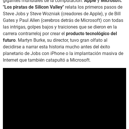
gigantes mundiales de la computación:
Apple
y
Microsoft.
"Los piratas de Silicon Valley"
relata los primeros pasos de
Steve Jobs y Steve Wozniak (creadores de Apple), y de Bill
Gates y Paul Allen (cerebros detrás de Microsoft) con todas
las intrigas, golpes bajos y traiciones que se dieron en la
carrera contrarreloj por crear el
producto tecnológico del
futuro
. Martyn Burke, su director, tuvo gran olfato al
decidirse a narrar esta historia mucho antes del éxito
planetario de Jobs con iPhone o la implantación masiva de
Internet que también catapultó a Microsoft.