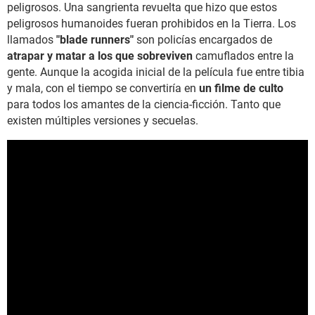
peligrosos. Una sangrienta revuelta que hizo que estos
peligrosos humanoides fueran prohibidos en la Tierra. Los
llamados
"blade runners"
son policías encargados de
atrapar y matar a los que sobreviven
camuflados entre la
gente. Aunque la acogida inicial de la película fue entre tibia
y mala, con el tiempo se convertiría en
un filme de culto
para todos los amantes de la ciencia-ficción. Tanto que
existen múltiples versiones y secuelas.