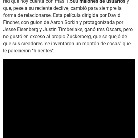
red que hoy cuenta con más
1.500 millones de usuarios
y
que, pese a su reciente declive, cambió para siempre la
forma de relacionarse. Esta película dirigida por David
Fincher, con guion de Aaron Sorkin y protagonizada por
Jesse Eisenberg y Justin Timberlake, ganó tres Oscars, pero
no gustó en exceso al propio Zuckerberg, que se quejó de
que sus creadores "se inventaron un montón de cosas" que
le parecieron "hirientes".