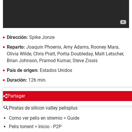
Dirección:
Spike Jonze
Reparto:
Joaquin Phoenix, Amy Adams, Rooney Mara,
Olivia Wilde, Chris Pratt, Portia Doubleday, Matt Letscher,
Brian Johnson, Pramod Kumar, Steve Zissis
País de origen:
Estados Unidos
Duración:
126 min.
ALREDEDOR DEL MISMO TEMA
Partager
Piratas de silicon valley pelisplus
Como ver pelis en stremio
> Guide
Pelis torrent
> Inicio - P2P