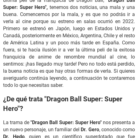
última peli de la franquicia de Dragon Ball,
"Dragon Ball
Super: Super Hero",
tenemos dos noticias, una mala y una
buena. Comencemos por la mala, y es que no podrás ir a
verla al cine porque su estreno en salas ocurrió en 2022.
Primero se estrenó en Japón, luego en Estados Unidos y
Canadá, posteriormente en México, Argentina, Chile y el resto
de América Latina y un poco más tarde en España. Como
fuera, si te hacía ilusión ir a ver la última peli de la exitosa
franquicia de anime de renombre mundial al cine, lo
sentimos: ¡has llegado muy tarde! Pero no todo está perdido,
la buena noticia es que hay otras formas de verla. Si quieres
averiguarlo continúa leyendo, a continuación te contaremos
todo lo que necesitas saber.
¿De qué trata "Dragon Ball Super: Super
Hero"?
La trama de
"Dragon Ball Super: Super Hero"
nos presenta a
un nuevo personaje, un familiar del
Dr. Gero
, conocido como
Dr. Hedo
, quien es un científico superdotado que fue