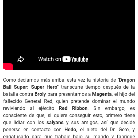
Como decíamos más arriba, esta vez la historia de "
Dragon
Ball Super: Super Hero"
transcurre tiempo después de la
batalla contra
Broly
para presentarnos a
Magenta
, el hijo del
fallecido General Red, quien pretende dominar el mundo
reviviendo al ejército
Red Ribbon
. Sin embargo, es
consciente de que, si quiere conseguir esto, primero tiene
que lidiar con los
saiyans
y sus amigos, así que decide
ponerse en contacto con
Hedo
, el nieto del Dr. Gero, y
engatusarlo para que trabaje bajo su mando y fabrique