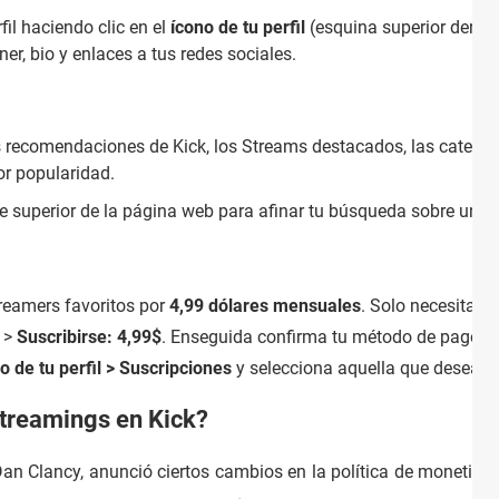
fil haciendo clic en el
ícono de tu perfil
(esquina superior derec
ner, bio y enlaces a tus redes sociales.
s recomendaciones de Kick, los Streams destacados, las categor
por popularidad.
te superior de la página web para afinar tu búsqueda sobre un te
treamers favoritos por
4,99 dólares mensuales
. Solo necesitas ir
e
>
Suscribirse: 4,99$
. Enseguida confirma tu método de pago y 
o de tu perfil > Suscripciones
y selecciona aquella que deseas c
treamings en Kick?
Dan Clancy, anunció ciertos cambios en la política de monetizac