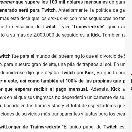
reamer
que supere los 100 mil dólares mensuales
de gananc
generado será para Twitch
. Anteriormente, la política de gan
 más está decir que los
streamers
con más seguidores no tardaron
fue la sensación de
Twitch
, Tyler "
Trainwreckstv
", quien anu
nto a su más de 2.000.000 de seguidores, a
Kick
. También reve
witch
fue para el mundo del streaming lo que el divorcio de Sha
o, para nuestro gran deleite, una pila de trapitos al sol. En u
tadounidense dijo que dejaba
Twitch
por
Kick,
ya que la nueva
r
a este, así como también el 100% de las propinas que pue
er que esperar recibir el pago mensual.
Además,
Kick
aseg
ers
en el que sus ingresos no dependerán únicamente de su nú
 basado en las horas vistas y el total de espectadores que asi
iciones de servicios más transparentes y justas para los creado
itLonger de Trainwreckstv
"El único papel de
Twitch
es el 