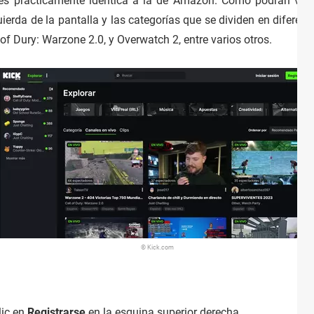
 es prácticamente idéntica a la de Amazon. Como podrán ver, 
ierda de la pantalla y las categorías que se dividen en difere
 of Dury: Warzone 2.0, y Overwatch 2, entre varios otros.
© Kick.com
lic en
Registrarse
en la esquina superior derecha.