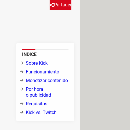
Partager
 un nuevo sistema de
ÍNDICE
de un
Sobre Kick
ientos
Funcionamiento
Monetizar contenido
Por hora
oyecto
o publicidad
uesta
Requisitos
ticas
Kick vs. Twitch
ía de