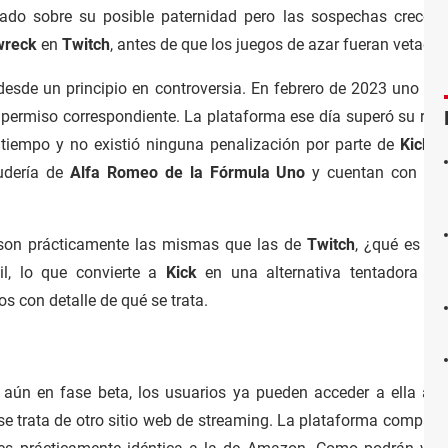
do sobre su posible paternidad pero las sospechas crecen
wreck
en
Twitch
, antes de que los juegos de azar fueran vetados
desde un principio en controversia. En febrero de 2023 uno de
 permiso correspondiente. La plataforma ese día superó su réc
tiempo y no existió ninguna penalización por parte de
Kick
. 
udería de
Alfa Romeo de la Fórmula Uno
y cuentan con un
s son prácticamente las mismas que las de
Twitch
, ¿qué es lo
il, lo que convierte a
Kick
en una alternativa tentadora so
 con detalle de qué se trata.
 aún en fase beta, los usuarios ya pueden acceder a ella a 
se trata de otro sitio web de streaming. La plataforma compart