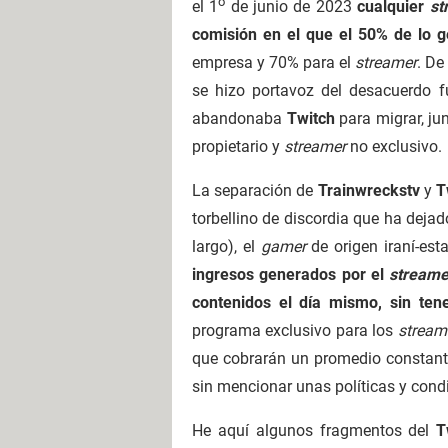
o
el 1
de junio de 2023
cualquier
st
comisión en el que el 50% de lo 
empresa y 70% para el
streamer
. De
se hizo portavoz del desacuerdo 
abandonaba
Twitch
para migrar, ju
propietario y
streamer
no exclusivo.
La separación de
Trainwreckstv
y
T
torbellino de discordia que ha dejad
largo), el
gamer
de origen iraní-es
ingresos generados por el
streame
contenidos el día mismo, sin ten
programa exclusivo para los
stream
que cobrarán un promedio constante
sin mencionar unas políticas y cond
He aquí algunos fragmentos del
Tw