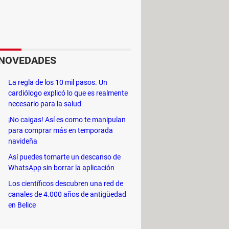
 al saber que
Stake
era uno de los
 en la plataforma.
 sus usuarios retransmitió en tiempo
NOVEDADES
ord de audiencia alcanzando un pico
La compañía también es uno de los
La regla de los 10 mil pasos. Un
canal oficial
donde transmiten sus
cardiólogo explicó lo que es realmente
necesario para la salud
¡No caigas! Así es como te manipulan
 que distingue a
Kick
de su máximo
para comprar más en temporada
bre todo para los
streamers
es su
navideña
Así puedes tomarte un descanso de
WhatsApp sin borrar la aplicación
Los científicos descubren una red de
canales de 4.000 años de antigüedad
través de
Kick.com
. Para quienes se
en Belice
e varias similitudes con
Twitch
, entre