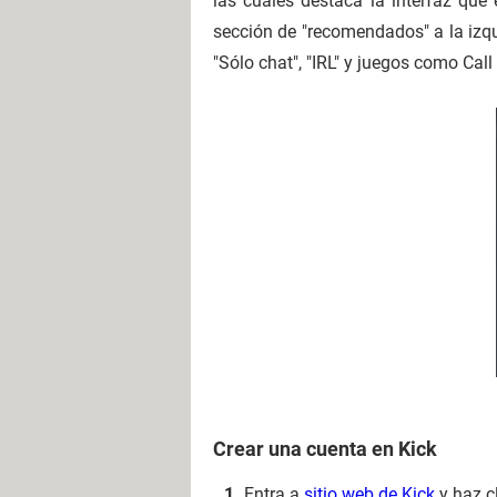
las cuales destaca la interfaz que
sección de "recomendados" a la izqu
"Sólo chat", "IRL" y juegos como Call
Crear una cuenta en Kick
Entra a
sitio web de Kick
y haz c