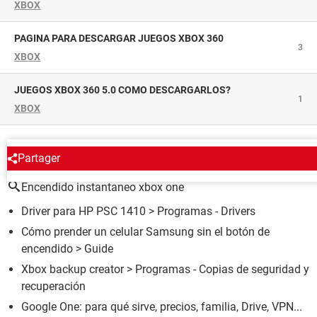
XBOX
PAGINA PARA DESCARGAR JUEGOS XBOX 360
3
XBOX
JUEGOS XBOX 360 5.0 COMO DESCARGARLOS?
1
XBOX
ALREDEDOR DEL MISMO TEMA
Partager
Encendido instantaneo xbox one
Driver para HP PSC 1410
> Programas - Drivers
Cómo prender un celular Samsung sin el botón de
encendido
> Guide
Xbox backup creator
> Programas - Copias de seguridad y
recuperación
Google One: para qué sirve, precios, familia, Drive, VPN...