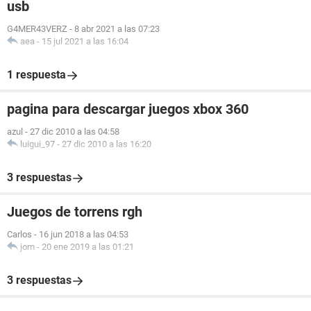
usb
G4MER43VERZ
-
8 abr 2021 a las 07:23
aea
-
15 jul 2021 a las 16:04
1 respuesta
pagina para descargar juegos xbox 360
azul
-
27 dic 2010 a las 04:58
luigui_97
-
27 dic 2010 a las 16:20
3 respuestas
Juegos de torrens rgh
Carlos
-
16 jun 2018 a las 04:53
jom
-
20 ene 2019 a las 01:21
3 respuestas