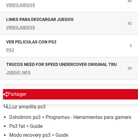
40
VIDEOJUEGOS
LINKS PARA DESCARGAR JUEGOS
42
VIDEOJUEGOS
VER PELICULAS CON PS3
5
PS3
TRUCOS NEED FOR SPEED UNDERCOVER ORIGINAL TRU
30
JUEGO: NFS
ALREDEDOR DEL MISMO TEMA
Partager
Luz amarilla ps3
Dshidmini ps3
> Programas - Herramientas para gamers
Ps3 fat
> Guide
Modo recovery ps3
> Guide