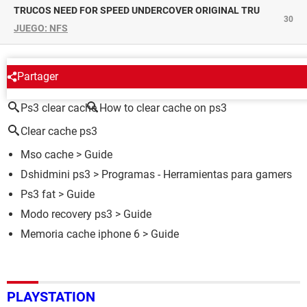
TRUCOS NEED FOR SPEED UNDERCOVER ORIGINAL TRU
30
JUEGO: NFS
ALREDEDOR DEL MISMO TEMA
Partager
Ps3 clear cache
How to clear cache on ps3
Clear cache ps3
Mso cache
> Guide
Dshidmini ps3
> Programas - Herramientas para gamers
Ps3 fat
> Guide
Modo recovery ps3
> Guide
Memoria cache iphone 6
> Guide
PLAYSTATION