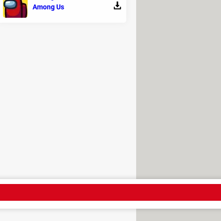
Among Us
es.
 en niños.
ños.
os.
.