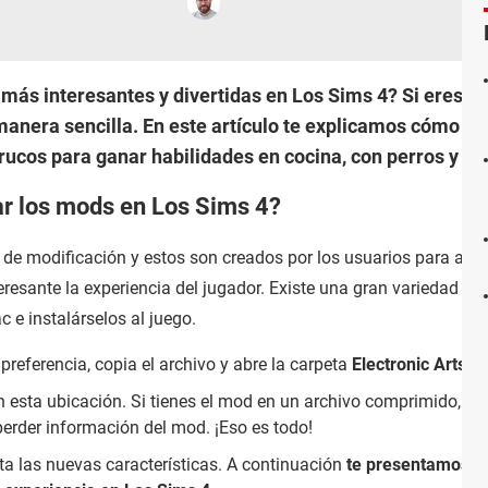
 más interesantes y divertidas en Los Sims 4? Si eres f
anera sencilla. En este artículo te explicamos cómo pe
rucos para ganar habilidades en cocina, con perros y ga
ar los mods en Los Sims 4?
 de modificación y estos son creados por los usuarios para añad
eresante la experiencia del jugador. Existe una gran variedad d
 e instalárselos al juego.
preferencia, copia el archivo y abre la carpeta
Electronic Arts >
n esta ubicación. Si tienes el mod en un archivo comprimido, n
perder información del mod. ¡Eso es todo!
uta las nuevas características. A continuación
te presentamos un