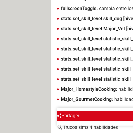
fullscreenToggle:
cambia entre lo
stats.set_skill_level skill_dog [nive
stats.set_skill_level Major_Vet [niv
stats.set_skill_level statistic_sk
stats.set_skill_level statistic_ski
stats.set_skill_level statistic_sk
stats.set_skill_level statistic_skil
stats.set_skill_level statistic_skil
Major_HomestyleCooking:
habili
Major_GourmetCooking:
habilida
ALREDEDOR DEL MISMO T
Partager
Trucos sims 4 habilidades