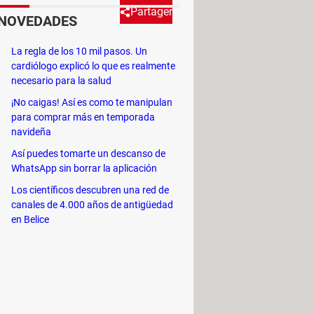
Partager
NOVEDADES
La regla de los 10 mil pasos. Un
an del juego, seguramente ya
cardiólogo explicó lo que es realmente
rsonalizar tu juego instalando
necesario para la salud
tos, niños y más.
¡No caigas! Así es como te manipulan
para comprar más en temporada
navideña
Así puedes tomarte un descanso de
ir mejoras al juego y personalizar
WhatsApp sin borrar la aplicación
e mods disponibles para Los Sims 4,
Los científicos descubren una red de
canales de 4.000 años de antigüedad
en Belice
 Los Sims 4 > Mods
.
o lo descomprimas y pégalo tal como
a lista de los mejores mods que