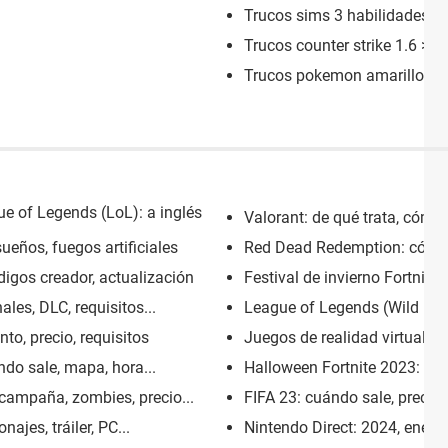
Trucos sims 3 habilidades
> 
Trucos counter strike 1.6
> G
Trucos pokemon amarillo
> 
e of Legends (LoL): a inglés
Valorant: de qué trata, cómo d
eños, fuegos artificiales
Red Dead Redemption: cómo po
digos creador, actualización
Festival de invierno Fortnite 
ales, DLC, requisitos...
League of Legends (Wild Rift
o, precio, requisitos
Juegos de realidad virtual: l
ndo sale, mapa, hora...
Halloween Fortnite 2023: cuá
 campaña, zombies, precio...
FIFA 23: cuándo sale, precio
ajes, tráiler, PC...
Nintendo Direct: 2024, enero, 