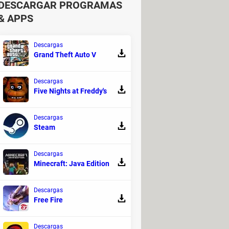
e abra el panel, ingresa el código.
DESCARGAR PROGRAMAS
s más populares que puedes usar en
& APPS
Descargas
funcionen.
Grand Theft Auto V
Descargas
onaje, escribiendo el número en
Five Nights at Freddy's
Descargas
n este código puedes hacer que
Steam
Descargas
Minecraft: Java Edition
meta del momento.
ría que tu personaje tuviera. Puede
Descargas
, sustituye la “X” por un número del
Free Fire
es.
Descargas