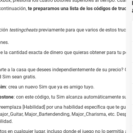
box, presiona los cuatro botones superiores al tiempo. Cuando s
 continuación,
te preparamos una lista de los códigos de truco
pción
testingcheats
previamente para que varios de estos trucos 
ones.
ge la cantidad exacta de dinero que quieras obtener para tu pers
arte a la casa que desees independientemente de su precio? Co
d Sim sean gratis.
sim
: crea un nuevo Sim que ya es amigo tuyo.
lestone
: con este código, tu Sim alcanza automáticamente su 
 reemplaza [Habilidad] por una habilidad específica que te gusta
ajor_Guitar, Major_Bartendending, Major_Charisma, etc. Después
ilidad.
etos en cualquier lugar, incluso donde el juego no lo permitía ant