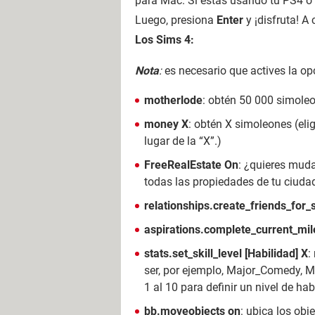
para Mac. Si estás usando tu PS4 o X
Luego, presiona
Enter
y ¡disfruta! A
Los Sims 4:
Nota
:
es necesario que actives la o
motherlode
: obtén 50 000 simole
money X
: obtén X simoleones (eli
lugar de la “X”.)
FreeRealEstate On
: ¿quieres mud
todas las propiedades de tu ciuda
relationships.create_friends_for_
aspirations.complete_current_mi
stats.set_skill_level [Habilidad] X
:
ser, por ejemplo, Major_Comedy, M
1 al 10 para definir un nivel de hab
bb.moveobjects on
: ubica los obj