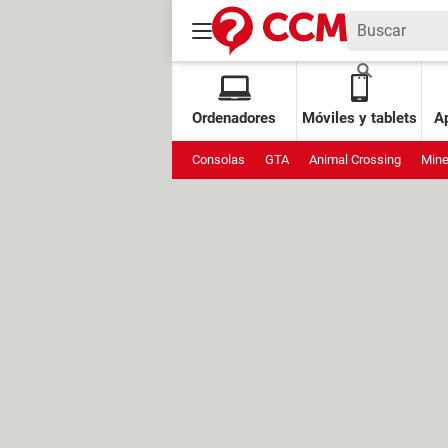
Ordenadores
Móviles y tablets
Ap
Consolas
GTA
Animal Crossing
Mine