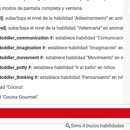
s modos de pantalla completa y ventana.
l]:
sube/baja el nivel de la habilidad "Adiestramiento
"
en animal
el]:
sube/baja el nivel de la habilidad "Veterinaria
"
en animales.
ill_toddler_communication #:
establece habilidad "Comunicación"
ll_toddler_imagination #:
establece habilidad "Imaginación" en ni
ill_toddler_movement #:
establece habilidad "Movimiento" en niñ
l_toddler_potty #:
establece habilidad "Ir al baño" en niños.
l_toddler_thinking #:
establece habilidad "Pensamiento" en niños
dad "Cocina".
d "Cocina Gourmet".
EMA
Sims 4 trucos habilidades