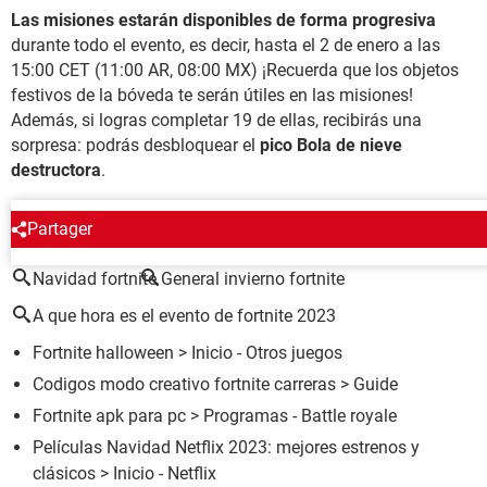
Las misiones estarán disponibles de forma progresiva
durante todo el evento, es decir, hasta el 2 de enero a las
15:00 CET (11:00 AR, 08:00 MX) ¡Recuerda que los objetos
festivos de la bóveda te serán útiles en las misiones!
Además, si logras completar 19 de ellas, recibirás una
sorpresa: podrás desbloquear el
pico Bola de nieve
destructora
.
ALREDEDOR DEL MISMO TEMA
Partager
Navidad fortnite
General invierno fortnite
A que hora es el evento de fortnite 2023
Fortnite halloween
> Inicio - Otros juegos
Codigos modo creativo fortnite carreras
> Guide
Fortnite apk para pc
> Programas - Battle royale
Películas Navidad Netflix 2023: mejores estrenos y
clásicos
> Inicio - Netflix