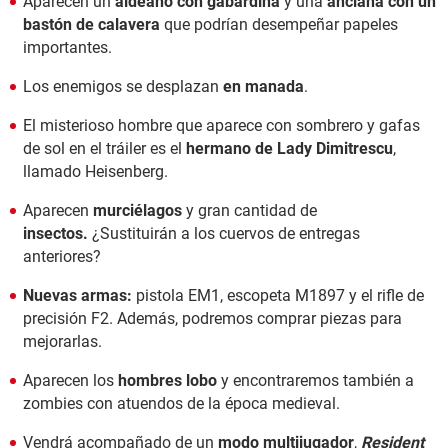
Aparecen un
aldeano con gabardina
y una
anciana con un
bastón de calavera
que podrían desempeñar papeles
importantes.
Los enemigos se desplazan
en manada
.
El misterioso hombre que aparece con sombrero y gafas
de sol en el tráiler es el
hermano de Lady Dimitrescu
,
llamado Heisenberg.
Aparecen
murciélagos
y gran cantidad de
insectos.
¿Sustituirán a los cuervos de entregas
anteriores?
Nuevas armas:
pistola EM1, escopeta M1897 y el rifle de
precisión F2. Además, podremos comprar piezas para
mejorarlas.
Aparecen los
hombres lobo
y encontraremos también a
zombies con atuendos de la época medieval.
Vendrá acompañado de un
modo multijugador
,
Resident