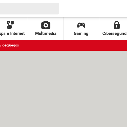
ps e Internet
Multimedia
Gaming
Cibersegurid
Videojuegos