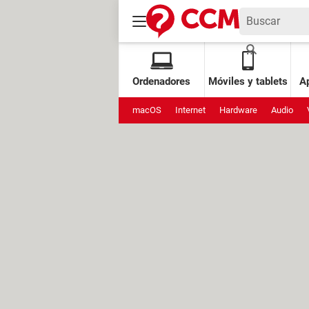
Ordenadores
Móviles y tablets
Ap
macOS
Internet
Hardware
Audio