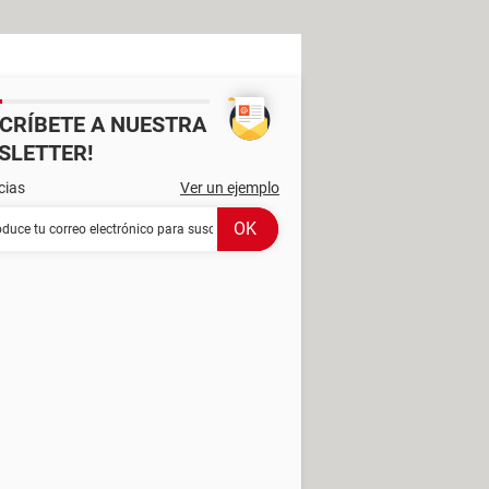
SCRÍBETE A NUESTRA
SLETTER!
cias
Ver un ejemplo