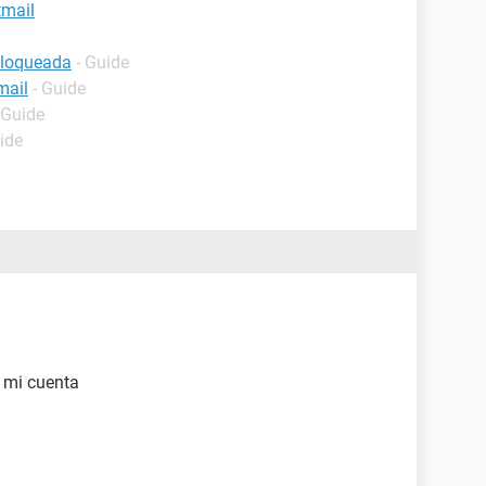
tmail
bloqueada
- Guide
mail
- Guide
 Guide
ide
 mi cuenta