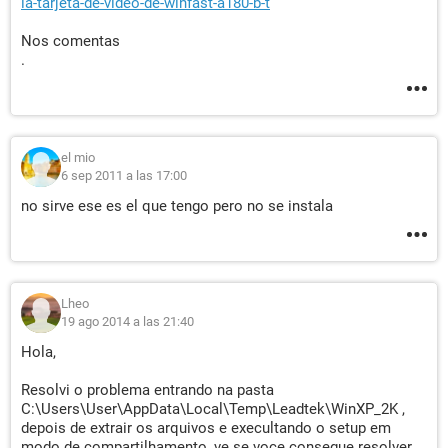
la-tarjeta-de-video-de-winfast-a180-b-t
Nos comentas
.
el mio
6 sep 2011 a las 17:00
no sirve ese es el que tengo pero no se instala
Lheo
19 ago 2014 a las 21:40
Hola,
Resolvi o problema entrando na pasta
C:\Users\User\AppData\Local\Temp\Leadtek\WinXP_2K ,
depois de extrair os arquivos e execultando o setup em
modo de compartilhamento, ve se voce consegue resolver