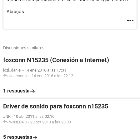
Abraços
Discusiones similares
foxconn N15235 (Conexión a Internet)
ldzl_daniel
-
14 ene 2016 a las 17:31
Joacocello
-
14 ene 2016 a las 22:12
1 respuesta
Driver de sonido para foxconn n15235
JNR
-
10 abr 2011 a las 02:16
WINEDRO
-
23 oct 2013 a las 23:03
5 respuestas