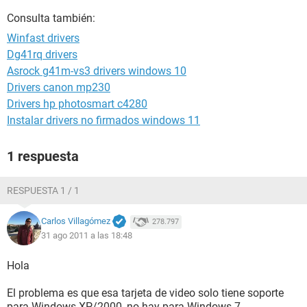
Consulta también:
Winfast drivers
Dg41rq drivers
Asrock g41m-vs3 drivers windows 10
Drivers canon mp230
Drivers hp photosmart c4280
Instalar drivers no firmados windows 11
1 respuesta
RESPUESTA 1 / 1
Carlos Villagómez
278.797
31 ago 2011 a las 18:48
Hola
El problema es que esa tarjeta de video solo tiene soporte
para Windows XP/2000, no hay para Windows 7.