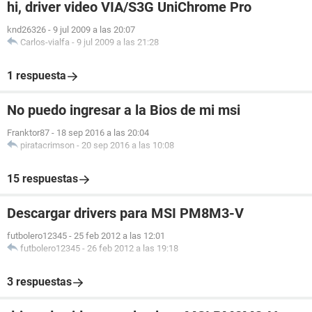
hi, driver video VIA/S3G UniChrome Pro
knd26326
-
9 jul 2009 a las 20:07
Carlos-vialfa
-
9 jul 2009 a las 21:28
1 respuesta
No puedo ingresar a la Bios de mi msi
Franktor87
-
18 sep 2016 a las 20:04
piratacrimson
-
20 sep 2016 a las 10:08
15 respuestas
Descargar drivers para MSI PM8M3-V
futbolero12345
-
25 feb 2012 a las 12:01
futbolero12345
-
26 feb 2012 a las 19:18
3 respuestas