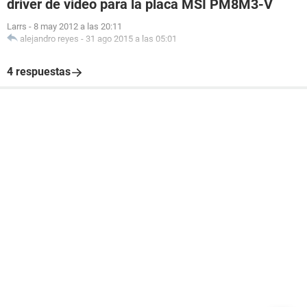
driver de video para la placa MSI PM8M3-V
Larrs
-
8 may 2012 a las 20:11
alejandro reyes
-
31 ago 2015 a las 05:01
4 respuestas