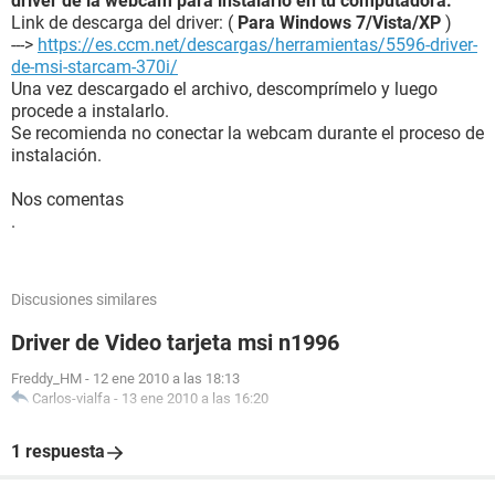
driver de la webcam para instalarlo en tu computadora.
Link de descarga del driver: (
Para Windows 7/Vista/XP
)
--->
https://es.ccm.net/descargas/herramientas/5596-driver-
de-msi-starcam-370i/
Una vez descargado el archivo, descomprímelo y luego
procede a instalarlo.
Se recomienda no conectar la webcam durante el proceso de
instalación.
Nos comentas
.
Discusiones similares
Driver de Video tarjeta msi n1996
Freddy_HM
-
12 ene 2010 a las 18:13
Carlos-vialfa
-
13 ene 2010 a las 16:20
1 respuesta