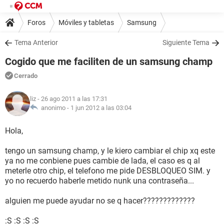
Foros
Móviles y tabletas
Samsung
Tema Anterior
Siguiente Tema
Cogido que me faciliten de un samsung champ
Cerrado
liz
- 26 ago 2011 a las 17:31
anonimo -
1 jun 2012 a las 03:04
Hola,
tengo un samsung champ, y le kiero cambiar el chip xq este
ya no me conbiene pues cambie de lada, el caso es q al
meterle otro chip, el telefono me pide DESBLOQUEO SIM. y
yo no recuerdo haberle metido nunk una contraseña...
alguien me puede ayudar no se q hacer?????????????
:S :S :S :S