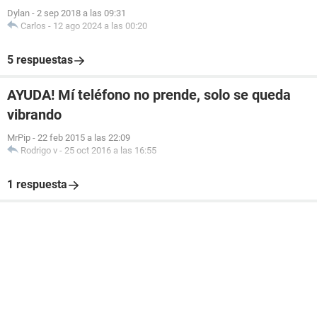
Dylan
-
2 sep 2018 a las 09:31
Carlos
-
12 ago 2024 a las 00:20
5 respuestas
AYUDA! Mí teléfono no prende, solo se queda
vibrando
MrPip
-
22 feb 2015 a las 22:09
Rodrigo v
-
25 oct 2016 a las 16:55
1 respuesta