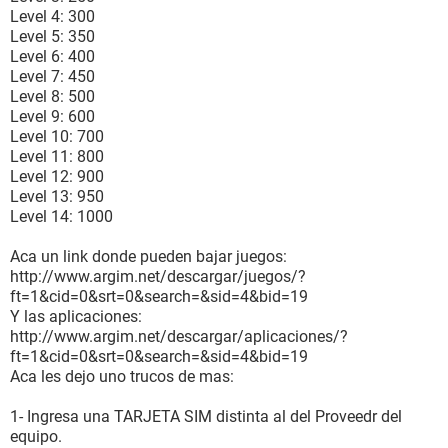
Level 4: 300
Level 5: 350
Level 6: 400
Level 7: 450
Level 8: 500
Level 9: 600
Level 10: 700
Level 11: 800
Level 12: 900
Level 13: 950
Level 14: 1000
Aca un link donde pueden bajar juegos:
http://www.argim.net/descargar/juegos/?
ft=1&cid=0&srt=0&search=&sid=4&bid=19
Y las aplicaciones:
http://www.argim.net/descargar/aplicaciones/?
ft=1&cid=0&srt=0&search=&sid=4&bid=19
Aca les dejo uno trucos de mas:
1- Ingresa una TARJETA SIM distinta al del Proveedr del
equipo.