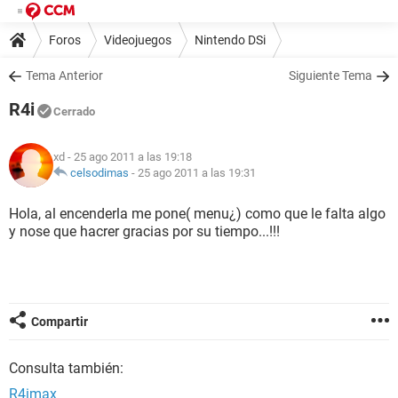
Foros
Videojuegos
Nintendo DSi
Tema Anterior
Siguiente Tema
R4i
Cerrado
xd
- 25 ago 2011 a las 19:18
celsodimas
-
25 ago 2011 a las 19:31
Hola, al encenderla me pone( menu¿) como que le falta algo
y nose que hacrer gracias por su tiempo...!!!
Compartir
Consulta también:
R4imax