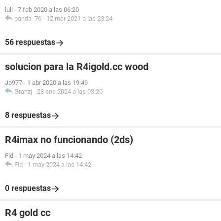
luli
-
7 feb 2020 a las 06:20
panda_76
-
12 mar 2021 a las 23:24
56 respuestas
solucion para la R4igold.cc wood
Jp977
-
1 abr 2020 a las 19:49
Granzj
-
23 ene 2024 a las 03:20
8 respuestas
R4imax no funcionando (2ds)
Fid
-
1 may 2024 a las 14:42
Fid
-
1 may 2024 a las 14:42
0 respuestas
R4 gold cc