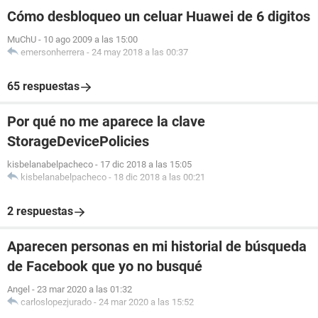
Cómo desbloqueo un celuar Huawei de 6 digitos
MuChU
-
10 ago 2009 a las 15:00
emersonherrera
-
24 may 2018 a las 00:37
65 respuestas
Por qué no me aparece la clave
StorageDevicePolicies
kisbelanabelpacheco
-
17 dic 2018 a las 15:05
kisbelanabelpacheco
-
18 dic 2018 a las 00:21
2 respuestas
Aparecen personas en mi historial de búsqueda
de Facebook que yo no busqué
Angel
-
23 mar 2020 a las 01:32
carloslopezjurado
-
24 mar 2020 a las 15:52