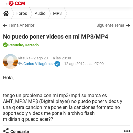
Foros
Audio
MP3
Tema Anterior
Siguiente Tema
No puedo poner videos en mi MP3/MP4
Resuelto
/Cerrado
Ritsuka
- 2 ago 2011 a las 23:38
Carlos Villagómez
-
12 ago 2012 a las 07:00
Hola,
tengo un problema con mi mp3/mp4 su marca es
AMT_MP3/ MP$ (Digital player) no puedo poner videos y
una q otra cancion me pone en la canciones formato no
soportado y videos me pone N archivo flash
m dirian q puedo acer??
Compartir