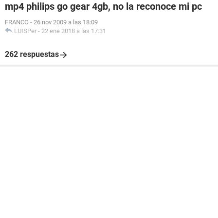
mp4 philips go gear 4gb, no la reconoce mi pc
FRANCO
-
26 nov 2009 a las 18:09
LUISPer
-
22 ene 2018 a las 17:31
262 respuestas