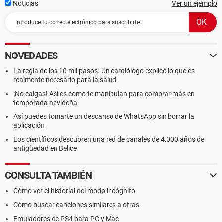
Noticias
Ver un ejemplo
--------[ DMI ]---------------------------------------------------------------------------------------
------------------
[ BIOS ]
NOVEDADES
Propiedades de la BIOS:
La regla de los 10 mil pasos. Un cardiólogo explicó lo que es
Tamaño 3584 KB
realmente necesario para la salud
Dispositivos de arranque Floppy Disk, Hard Disk
¡No caigas! Así es como te manipulan para comprar más en
Funciones disponibles EDD, Smart Battery
temporada navideña
Standards soportados DMI, ACPI
Así puedes tomarte un descanso de WhatsApp sin borrar la
Posibilidades de expansión ISA, MCA, VLB, AGP, USB
aplicación
[ Sistema ]
Los científicos descubren una red de canales de 4.000 años de
antigüedad en Belice
Propiedades del Sistema:
Fabricante Hewlett-Packard
CONSULTA TAMBIÉN
Versión Rev 1
Número de serie [ TRIAL VERSION ]
Cómo ver el historial del modo incógnito
Family 103C_5335KV
Cómo buscar canciones similares a otras
Tipo de arranque Botón marcha/parada
Emuladores de PS4 para PC y Mac