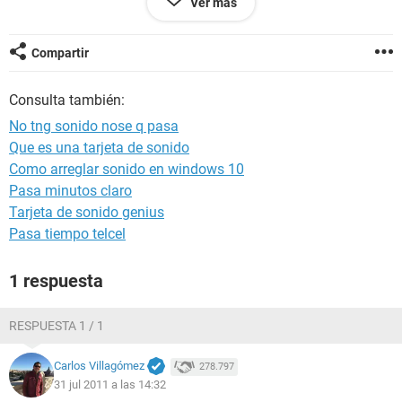
Ver más
Fecha 2011-07-30
Hora 20:24
Compartir
--------[ Resumen ]------------------------------------------------------------------------------
Consulta también:
-----------------------
No tng sonido nose q pasa
Ordenador:
Que es una tarjeta de sonido
Tipo de ordenador Equipo multiprocesador ACPI (Mobile)
Como arreglar sonido en windows 10
Sistema operativo Microsoft Windows XP Professional
Service Pack del Sistema Operativo [ TRIAL VERSION ]
Pasa minutos claro
Internet Explorer 6.0.2900.2180 (IE 6.0 SP2)
Tarjeta de sonido genius
DirectX 4.09.00.0904 (DirectX 9.0c)
Pasa tiempo telcel
Nombre del sistema D27B7FFAC7F9433 (marco)
Nombre de usuario marco
1 respuesta
Nombre de dominio [ TRIAL VERSION ]
Fecha / Hora 2011-07-30 / 20:24
RESPUESTA 1 / 1
Placa base:
Tipo de procesador Mobile DualCore AMD Turion 64 X2 TL-
Carlos Villagómez
278.797
60, 2000 MHz (10 x 200)
31 jul 2011 a las 14:32
Nombre de la Placa Base Hewlett-Packard