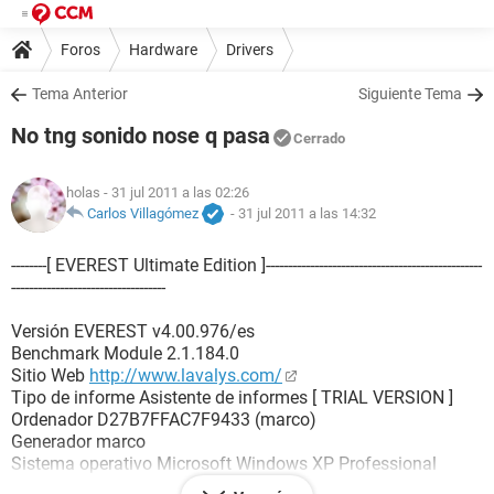
Foros
Hardware
Drivers
Tema Anterior
Siguiente Tema
No tng sonido nose q pasa
Cerrado
holas
- 31 jul 2011 a las 02:26
Carlos Villagómez
-
31 jul 2011 a las 14:32
--------[ EVEREST Ultimate Edition ]-------------------------------------------------
-----------------------------------
Versión EVEREST v4.00.976/es
Benchmark Module 2.1.184.0
Sitio Web
http://www.lavalys.com/
Tipo de informe Asistente de informes [ TRIAL VERSION ]
Ordenador D27B7FFAC7F9433 (marco)
Generador marco
Sistema operativo Microsoft Windows XP Professional
5.1.2600 (WinXP Retail)