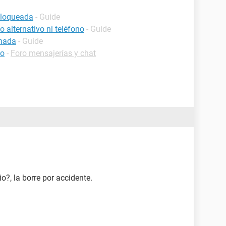
bloqueada
- Guide
 alternativo ni teléfono
- Guide
inada
- Guide
oo
-
Foro mensajerías y chat
?, la borre por accidente.