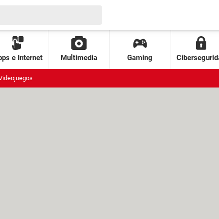
ps e Internet
Multimedia
Gaming
Cibersegurid
Videojuegos