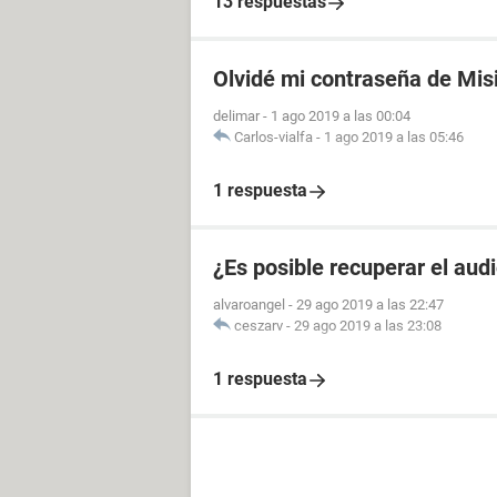
13 respuestas
Olvidé mi contraseña de Mis
delimar
-
1 ago 2019 a las 00:04
Carlos-vialfa
-
1 ago 2019 a las 05:46
1 respuesta
¿Es posible recuperar el aud
alvaroangel
-
29 ago 2019 a las 22:47
ceszarv
-
29 ago 2019 a las 23:08
1 respuesta