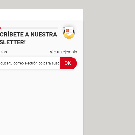
SCRÍBETE A NUESTRA
SLETTER!
cias
Ver un ejemplo