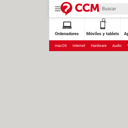
Ordenadores
Móviles y tablets
Ap
macOS
Internet
Hardware
Audio