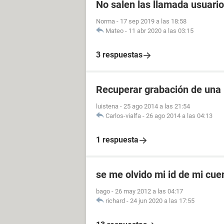
No salen las llamada usuario
Norma
-
17 sep 2019 a las 18:58
Mateo
-
11 abr 2020 a las 03:15
3 respuestas
Recuperar grabación de una
luistena
-
25 ago 2014 a las 21:54
Carlos-vialfa
-
26 ago 2014 a las 04:13
1 respuesta
se me olvido mi id de mi cu
bago
-
26 may 2012 a las 04:17
richard
-
24 jun 2020 a las 17:55