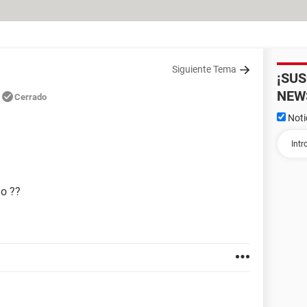
Siguiente Tema
¡SU
NEW
Cerrado
Noti
o ??