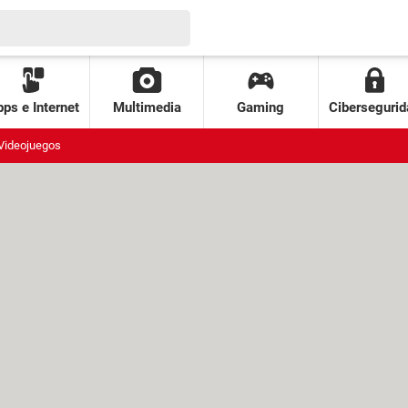
ps e Internet
Multimedia
Gaming
Cibersegurid
Videojuegos