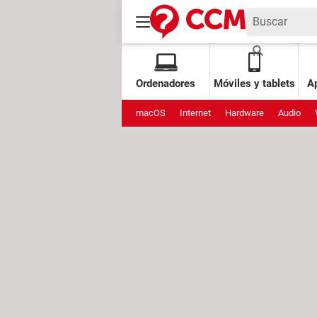
Ordenadores
Móviles y tablets
Ap
macOS
Internet
Hardware
Audio