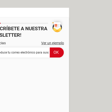
SCRÍBETE A NUESTRA
SLETTER!
cias
Ver un ejemplo