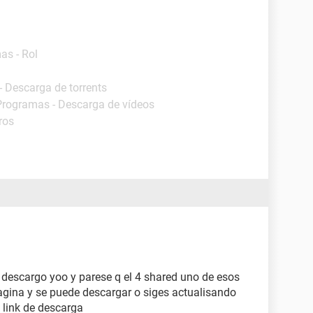
as - Rol
- Descarga de torrents
Programas - Descarga de vídeos
ros
descargo yoo y parese q el 4 shared uno de esos
agina y se puede descargar o siges actualisando
l link de descarga