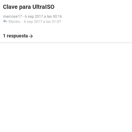
Clave para UltraISO
marcose17
-
6 sep 2017 a las 00:16
Electro.
-
6 sep 2017 a las 01:07
1 respuesta