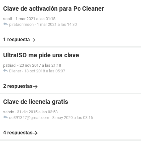
Clave de activación para Pc Cleaner
scott
-
1 mar 2021 a las 01:18
piratacrimson
-
1 mar 2021 a las 14:30
1 respuesta
UltraISO me pide una clave
patriadi
-
20 nov 2017 a las 21:18
Eliener
-
18 oct 2018 a las 05:07
2 respuestas
Clave de licencia gratis
sabriv
-
31 dic 2015 a las 03:53
se391347@gmail.com
-
8 may 2020 a las 03:16
4 respuestas